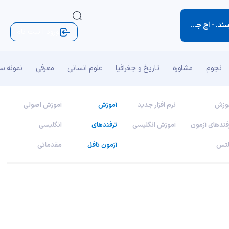
سند. -
اچ جکسون براون (کتاب نکته‌های کوچک زندگی)
ورود | ثبت نام
نجوم
مشاوره
تاریخ و جغرافیا
علوم انسانی
معرفی
نمونه س
وزش
نرم افزار جدید
آموزش
آموزش اصولی
فندهای آزمون
آموزش انگلیسی
ترفندهای
انگلیسی
لتس
آزمون تافل
مقدماتی