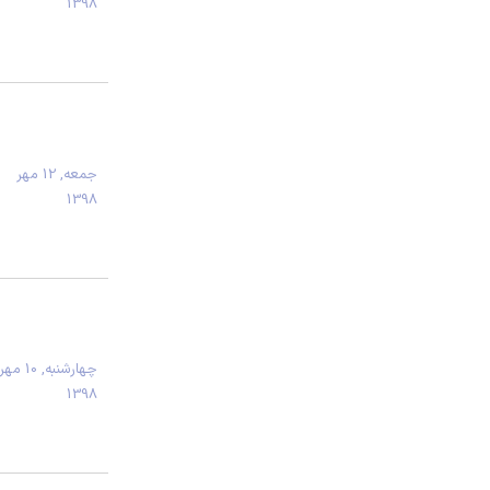
1398
جمعه, 12 مهر
1398
چهارشنبه, 10 مهر
1398