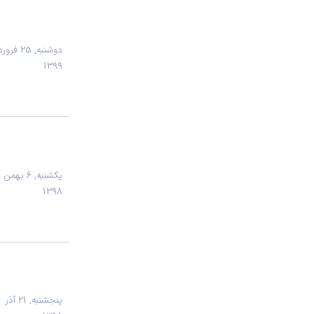
دوشنبه, 25 ف
1399
يكشنبه, 6 بهمن
1398
پنجشنبه, 21 آذر