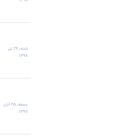
1398
شنبه, 22 تیر
1398
جمعه, 25 آبان
1397