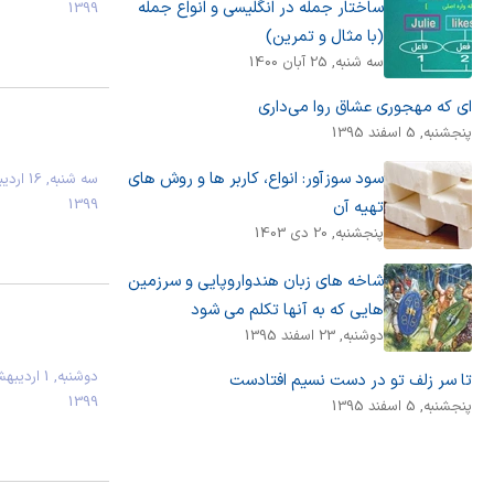
ساختار جمله در انگلیسی و انواع جمله
1399
(با مثال و تمرین)
سه شنبه, 25 آبان 1400
ای که مهجوری عشاق روا می‌داری
پنجشنبه, 5 اسفند 1395
سود سوزآور: انواع، کاربر ها و روش های
سه شنبه, 
1399
تهیه آن
پنجشنبه, 20 دی 1403
شاخه های زبان هندواروپایی و سرزمین
هایی که به آنها تکلم می شود
دوشنبه, 23 اسفند 1395
دوشنبه, 1 ارد
تا سر زلف تو در دست نسیم افتادست
1399
پنجشنبه, 5 اسفند 1395