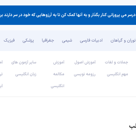
درسر می پرورانی كنار بگذار و به آنها كمك كن تا به آرزوهایی كه خود در سر دارند بر
وران و گیاهان
ادبیات فارسی
شیمی
جغرافیا
پزشکی
فیزیک
جملات و لغات
آموزش اصول
آموزش
سایر آزمون های
آم
مهم انگلیسی
رزومه نویسی
مکالمه
زبان انگلیسی
تر
انگلیسی
آی
لب