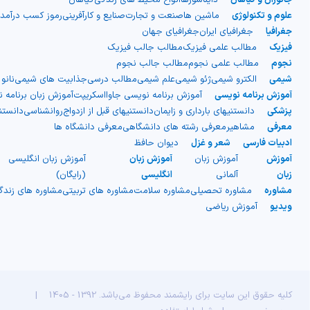
شیمی آلی
دندانپزشکی
رویدادهای ریاضی (کنفرانس و سمینارهای ریاضی)
علوم و تکنولوژی
ماشین ها
صنعت و تجارت
صنایع و کارآفرینی
رموز کسب درآمد
جغرافیا
جغرافیای ایران
جغرافیای جهان
روانپزشکی
صلاح های شیمیایی
فیزیک
مطالب علمی فیزیک
مطالب جالب فیزیک
نجوم
مطالب علمی نجوم
مطالب جالب نجوم
طب سنتی
مطالب جالب شیمی
شیمی
الکترو شیمی
ژئو شیمی
علم شیمی
مطالب درسی
جذابیت های شیمی
نانو
آموزش برنامه نویسی
آموزش برنامه نویسی جاوااسکریپت
آموزش زبان برنامه 
گیاهان دارویی
بمب های شیمیایی
پزشکی
دانستنیهای بارداری و زایمان
دانستنیهای قبل از ازدواج
روانشناسی
دانست
معرفی
مشاهیر
معرفی رشته های دانشگاهی
معرفی دانشگاه ها
ادبیات فارسی
شعر و غزل
دیوان حافظ
شیمی عمومی
آموزش
آموزش زبان
آموزش زبان
آموزش زبان انگلیسی
زبان
آلمانی
انگلیسی
(رایگان)
شیمی سبز
مشاوره
مشاوره تحصیلی
مشاوره سلامت
مشاوره های تربیتی
مشاوره های زند
ویدیو
آموزش ریاضی
کلیه حقوق این سایت برای رایشمند محفوظ می‌باشد. 1392 - 1405
|