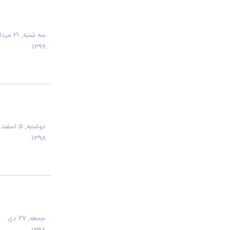
سه شنبه, 21 مر
1399
دوشنبه, 5 اسفند
1398
جمعه, 27 دی