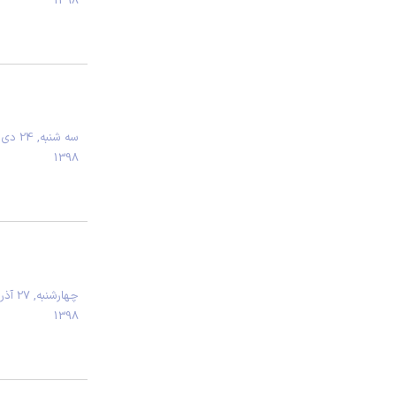
1398
سه شنبه, 24 دی
1398
چهارشنبه, 27 آذر
1398