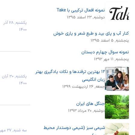
نمونه افعال ترکیبی با Take
دوشنبه, 23 اسفند 1395
يكشنبه, 28 آذر
1400
کنار آب و پای بید و طبع شعر و یاری خوش
پنجشنبه, 5 اسفند 1395
نمونه سوال چهارم دبستان
پنجشنبه, 11 مهر 1392
۱۲ بهترین ترفندها و نکات یادگیری بهتر
يكشنبه, 30 آبان
زبان انگلیسی
1400
جمعه, 26 اردیبهشت 1399
جنگل های ایران
دوشنبه, 20 مرداد 1393
شیمی سبز (شیمی دوستدار محیط
سه شنبه, 27 مهر