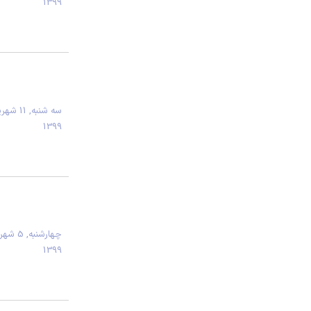
1399
سه شنبه, 11 
1399
چهارشنبه, 5
1399