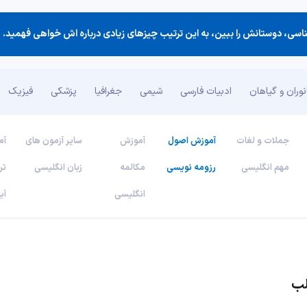
سی، دوستانش را ببین، به این ترتیب چیزهای زیادی درباره اش خواهی فهمید. 
وران و گیاهان
ادبیات فارسی
شیمی
جغرافیا
پزشکی
فیزیک
جملات و لغات
آموزش اصول
آموزش
سایر آزمون های
آم
مهم انگلیسی
رزومه نویسی
مکالمه
زبان انگلیسی
تر
انگلیسی
آی
لب