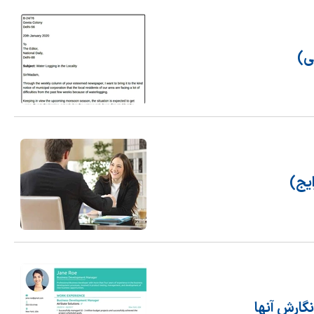
یج)
گارش آنها