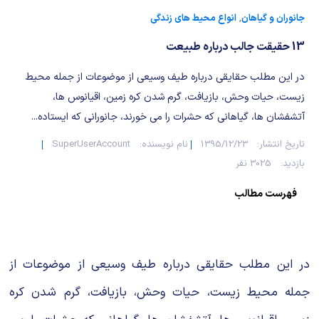
شیمی آلی
دندانپزشکی
رویدادهای ریاضی (کنفرانس و سمینارهای ریاضی)
جانوران و گیاهان
,
انواع محیط های زندگی
روانپزشکی
صلاح های شیمیایی
13 حقیقت جالب درباره طبیعت
طب سنتی
مطالب جالب شیمی
در این مطلب حقایقی درباره طیف وسیعی از موضوعات از جمله محیط
زیست، حیات وحش، بازیافت، گرم شدن کره زمین، اقیانوس ها،
گیاهان دارویی
بمب های شیمیایی
آتشفشان ها، گیاهانی که حشرات را می خورند، جانورانی که ایستاده...
تاریخ انتشار:
1395/12/23
نام نویسنده:
SuperUserAccount
شیمی عمومی
بازدید:
3025 نفر
شیمی سبز
فهرست مطالب
در این مطلب حقایقی درباره طیف وسیعی از موضوعات از
جمله محیط زیست، حیات وحش، بازیافت، گرم شدن کره