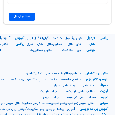
ثبت و ارسال
ریاضی
فرمول
فرمول
فرمول
هندسه
انتگرال
انتگرال
فرمول
آموزش
آموزش
آ
های
های
های
تحلیلی
های
های
سری
ریاضی
- دکترا
ک
ریاضی
جبر
معادلات
معین
نامعین
ها
ا
جانوران و گیاهان
دایناسورها
انواع محیط های زندگی
گیاهان
علوم و تکنولوژی
ماشین ها
صنعت و تجارت
صنایع و کارآفرینی
رموز کسب درآمد
جغرافیا
جغرافیای ایران
جغرافیای جهان
فیزیک
مطالب علمی فیزیک
مطالب جالب فیزیک
نجوم
مطالب علمی نجوم
مطالب جالب نجوم
شیمی
الکترو شیمی
ژئو شیمی
علم شیمی
مطالب درسی
جذابیت های شیمی
نانو
آموزش برنامه نویسی
آموزش برنامه نویسی جاوااسکریپت
آموزش زبان برنامه 
پزشکی
دانستنیهای بارداری و زایمان
دانستنیهای قبل از ازدواج
روانشناسی
دانست