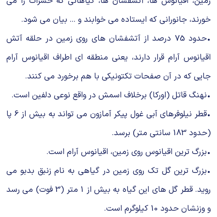
زمین، اقیانوس ها، آتشفشان ها، گیاهانی که حشرات را می
خورند، جانورانی که ایستاده می خوابند و ... بیان می شود.
•حدود 75 درصد از آتشفشان های روی زمین در حلقه آتش
اقیانوس آرام قرار دارند، یعنی منطقه ای اطراف اقیانوس آرام
جایی که در آن صفحات تکتونیکی با هم برخورد می کنند.
•نهنگ قاتل (اورکا) برخلاف اسمش در واقع نوعی دلفین است.
•قطر نیلوفرهای آبی غول پیکر آمازون می تواند به بیش از 6 پا
(حدود 183 سانتی متر) برسد.
•بزرگ ترین اقیانوس روی زمین، اقیانوس آرام است.
•بزرگ ترین گل تک روی زمین در گیاهی به نام زنبق بدبو می
روید. قطر گل های این گیاه به بیش از 1 متر (3 فوت) می رسد
و وزنشان حدود 10 کیلوگرم است.