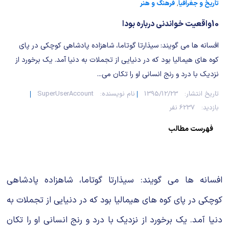
شیمی آلی
دندانپزشکی
رویدادهای ریاضی (کنفرانس و سمینارهای ریاضی)
تاریخ و جغرافیا
,
فرهنگ و هنر
10واقعیت خواندنی درباره بودا
روانپزشکی
صلاح های شیمیایی
افسانه ها می گویند: سیذارتا گوتاما، شاهزاده پادشاهی کوچکی در پای
طب سنتی
مطالب جالب شیمی
کوه های هیمالیا بود که در دنیایی از تجملات به دنیا آمد. یک برخورد از
نزدیک با درد و رنج انسانی او را تکان می...
گیاهان دارویی
بمب های شیمیایی
تاریخ انتشار:
1395/12/23
نام نویسنده:
SuperUserAccount
شیمی عمومی
بازدید:
6237 نفر
فهرست مطالب
شیمی سبز
افسانه ها می گویند: سیذارتا گوتاما، شاهزاده پادشاهی
کوچکی در پای کوه های هیمالیا بود که در دنیایی از تجملات به
دنیا آمد. یک برخورد از نزدیک با درد و رنج انسانی او را تکان