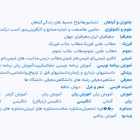
جانوران و گیاهان
دایناسورها
انواع محیط های زندگی
گیاهان
علوم و تکنولوژی
ماشین ها
صنعت و تجارت
صنایع و کارآفرینی
رموز کسب درآمد
جغرافیا
جغرافیای ایران
جغرافیای جهان
فیزیک
مطالب علمی فیزیک
مطالب جالب فیزیک
نجوم
مطالب علمی نجوم
مطالب جالب نجوم
شیمی
الکترو شیمی
ژئو شیمی
علم شیمی
مطالب درسی
جذابیت های شیمی
نانو
آموزش برنامه نویسی
آموزش برنامه نویسی جاوااسکریپت
آموزش زبان برنامه 
پزشکی
دانستنیهای بارداری و زایمان
دانستنیهای قبل از ازدواج
روانشناسی
دانست
معرفی
مشاهیر
معرفی رشته های دانشگاهی
معرفی دانشگاه ها
ادبیات فارسی
شعر و غزل
دیوان حافظ
آموزش
آموزش زبان
آموزش زبان
آموزش زبان
آموزش گرامر
ج
زبان
آلمانی
انگلیسی
انگلیسی (رایگان)
انگلیسی
ا
مشاوره
م��اوره تحصیلی
مشاوره سلامت
مشاوره های تربیتی
مشاوره های ز
ویدیو
آموزش ریاضی