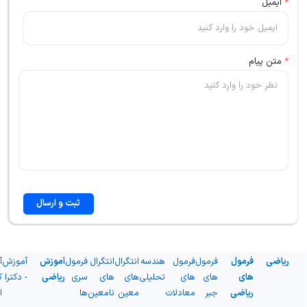
*
ایمیل
*
متن پیام
ثبت و ارسال
ریاضی
فرمول
فرمول
فرمول
هندسه
انتگرال
انتگرال
فرمول
آموزش
آموزش
آ
های
های
های
تحلیلی
های
های
سری
ریاضی
- دکترا
ک
ریاضی
جبر
معادلات
معین
نامعین
ها
ا