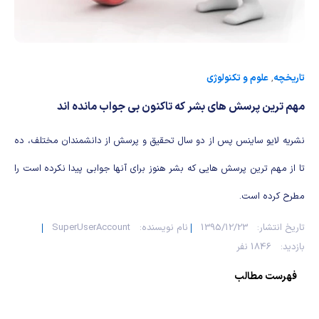
شیمی آلی
دندانپزشکی
رویدادهای ریاضی (کنفرانس و سمینارهای ریاضی)
روانپزشکی
صلاح های شیمیایی
طب سنتی
مطالب جالب شیمی
تاریخچه
,
علوم و تکنولوژی
مهم ترین پرسش های بشر که تاکنون بی جواب مانده اند
گیاهان دارویی
بمب های شیمیایی
نشریه لایو ساینس پس از دو سال تحقیق و پرسش از دانشمندان مختلف، ده
شیمی عمومی
تا از مهم ترین پرسش هایی که بشر هنوز برای آنها جوابی پیدا نکرده است را
شیمی سبز
مطرح کرده است.
تاریخ انتشار:
1395/12/23
نام نویسنده:
SuperUserAccount
بازدید:
1846 نفر
فهرست مطالب