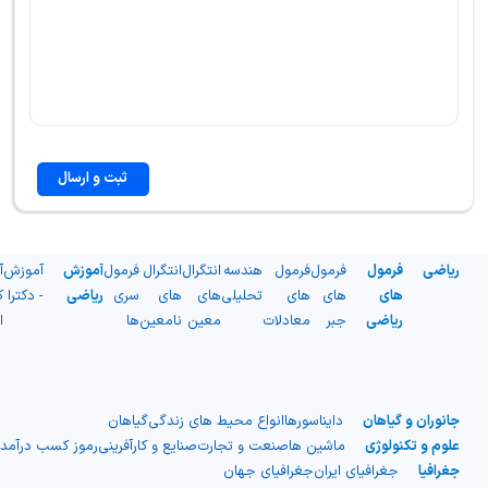
ثبت و ارسال
ریاضی
فرمول
فرمول
فرمول
هندسه
انتگرال
انتگرال
فرمول
آموزش
آموزش
آ
های
های
های
تحلیلی
های
های
سری
ریاضی
- دکترا
ک
ریاضی
جبر
معادلات
معین
نامعین
ها
ا
جانوران و گیاهان
دایناسورها
انواع محیط های زندگی
گیاهان
علوم و تکنولوژی
ماشین ها
صنعت و تجارت
صنایع و کارآفرینی
رموز کسب درآمد
جغرافیا
جغرافیای ایران
جغرافیای جهان