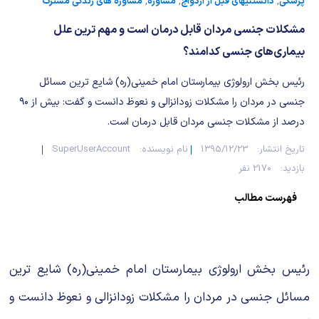
شیمی آلی
دندانپزشکی
رویدادهای ریاضی (کنفرانس و سمینارهای ریاضی)
پزشکی
,
دانستنیهای قبل از ازدواج
,
مشاوره
,
مشاوره های زندگی مشترک
مشکلات جنسی مردان قابل درمان است و مهم ترین علل
روانپزشکی
صلاح های شیمیایی
بیماری‌های جنسی کدامند؟
طب سنتی
مطالب جالب شیمی
رئیس بخش ارولوژی بیمارستان امام خمینی(ره) شایع ترین مسائل
جنسی در مردان را مشکلات زودانزالی و نعوظ دانست و گفت: بیش از ۹۰
گیاهان دارویی
بمب های شیمیایی
درصد از مشکلات جنسی مردان قابل درمان است.
شیمی عمومی
تاریخ انتشار:
1395/12/23
نام نویسنده:
SuperUserAccount
بازدید:
2170 نفر
شیمی سبز
فهرست مطالب
رئیس بخش ارولوژی بیمارستان امام خمینی(ره) شایع ترین
مسائل جنسی در مردان را مشکلات زودانزالی و نعوظ دانست و