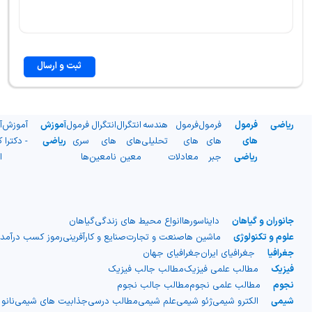
ثبت و ارسال
ریاضی
فرمول
فرمول
فرمول
هندسه
انتگرال
انتگرال
فرمول
آموزش
آموزش
آ
های
های
های
تحلیلی
های
های
سری
ریاضی
- دکترا
ک
ریاضی
جبر
معادلات
معین
نامعین
ها
ا
جانوران و گیاهان
دایناسورها
انواع محیط های زندگی
گیاهان
علوم و تکنولوژی
ماشین ها
صنعت و تجارت
صنایع و کارآفرینی
رموز کسب درآمد
جغرافیا
جغرافیای ایران
جغرافیای جهان
فیزیک
مطالب علمی فیزیک
مطالب جالب فیزیک
نجوم
مطالب علمی نجوم
مطالب جالب نجوم
شیمی
الکترو شیمی
ژئو شیمی
علم شیمی
مطالب درسی
جذابیت های شیمی
نانو