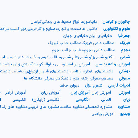
جانوران و گیاهان
دایناسورها
انواع محیط های زندگی
گیاهان
علوم و تکنولوژی
ماشین ها
صنعت و تجارت
صنایع و کارآفرینی
رموز کسب درآمد
جغرافیا
جغرافیای ایران
جغرافیای جهان
فیزیک
مطالب علمی فیزیک
مطالب جالب فیزیک
نجوم
مطالب علمی نجوم
مطالب جالب نجوم
شیمی
الکترو شیمی
ژئو شیمی
علم شیمی
مطالب درسی
جذابیت های شیمی
نانو
آموزش برنامه نویسی
آموزش برنامه نویسی جاوااسکریپت
آموزش زبان برنامه 
پزشکی
دانستنیهای بارداری و زایمان
دانستنیهای قبل از ازدواج
روانشناسی
دانست
معرفی
مشاهیر
معرفی رشته های دانشگاهی
معرفی دانشگاه ها
ادبیات فارسی
شعر و غزل
دیوان حافظ
آموزش
آموزش زبان
آموزش زبان
آموزش زبان
آموزش گرامر
ج
زبان
آلمانی
انگلیسی
انگلیسی (رایگان)
انگلیسی
ا
مشاوره
مشاوره تحصیلی
مشاوره سلامت
مشاوره های تربیتی
مشاوره های زند
ویدیو
آموزش ریاضی