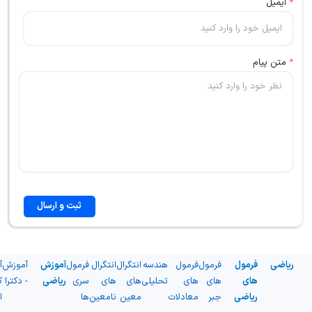
*
ایمیل
*
متن پیام
ثبت و ارسال
ریاضی
فرمول
فرمول
فرمول
هندسه
انتگرال
انتگرال
فرمول
آموزش
آموزش
آ
های
های
های
تحلیلی
های
های
سری
ریاضی
- دکترا
ک
ریاضی
جبر
معادلات
معین
نامعین
ها
ا