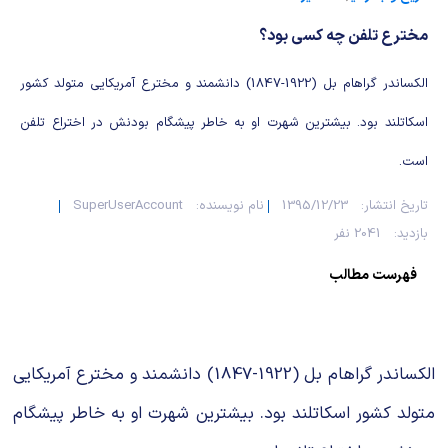
شیمی آلی
دندانپزشکی
رویدادهای ریاضی (کنفرانس و سمینارهای ریاضی)
مخترع تلفن چه کسی بود؟
روانپزشکی
صلاح های شیمیایی
الکساندر گراهام بل (1922-1847) دانشمند و مخترع آمریکایی متولد کشور
طب سنتی
مطالب جالب شیمی
اسکاتلند بود. بیشترین شهرت او به خاطر پیشگام بودنش در اختراع تلفن
گیاهان دارویی
بمب های شیمیایی
است.
تاریخ انتشار:
1395/12/23
نام نویسنده:
SuperUserAccount
شیمی عمومی
بازدید:
2041 نفر
شیمی سبز
فهرست مطالب
الکساندر گراهام بل (1922-1847) دانشمند و مخترع آمریکایی
متولد کشور اسکاتلند بود. بیشترین شهرت او به خاطر پیشگام