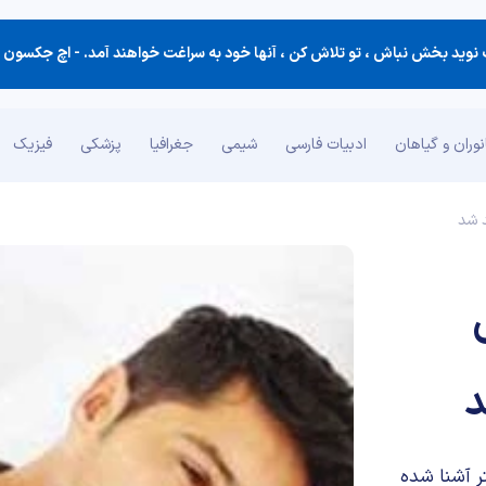
ت نوید بخش نباش ، تو تلاش كن ، آنها خود به سراغت خواهند آمد. -
اچ جکسون براون (کتاب
وران و گیاهان
ادبیات فارسی
شیمی
جغرافیا
پزشکی
فیزیک
 شد
د
ر آشنا شده