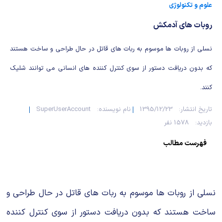
شیمی آلی
دندانپزشکی
رویدادهای ریاضی (کنفرانس و سمینارهای ریاضی)
علوم و تکنولوژی
روبات های آدمکش
روانپزشکی
صلاح های شیمیایی
نسلی از روبات ها موسوم به ربات های قاتل در حال طراحی و ساخت هستند
طب سنتی
مطالب جالب شیمی
كه بدون دریافت دستور از سوی كنترل كننده های انسانی می توانند شلیك
گیاهان دارویی
بمب های شیمیایی
كنند.
شیمی عمومی
تاریخ انتشار:
1395/12/23
نام نویسنده:
SuperUserAccount
بازدید:
1578 نفر
شیمی سبز
فهرست مطالب
نسلی از روبات ها موسوم به ربات های قاتل در حال طراحی و
ساخت هستند كه بدون دریافت دستور از سوی كنترل كننده