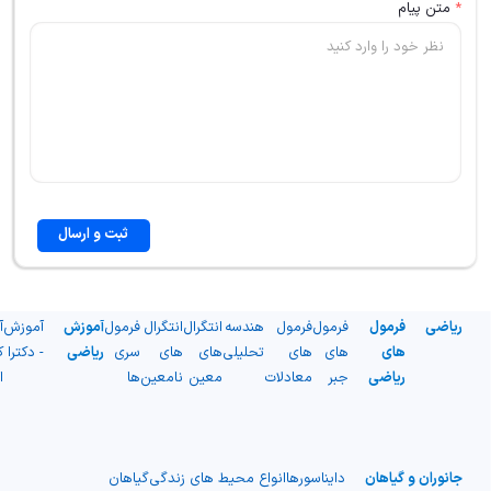
*
متن پیام
ثبت و ارسال
ریاضی
فرمول
فرمول
فرمول
هندسه
انتگرال
انتگرال
فرمول
آموزش
آموزش
آ
های
های
های
تحلیلی
های
های
سری
ریاضی
- دکترا
ک
ریاضی
جبر
معادلات
معین
نامعین
ها
ا
جانوران و گیاهان
دایناسورها
انواع محیط های زندگی
گیاهان