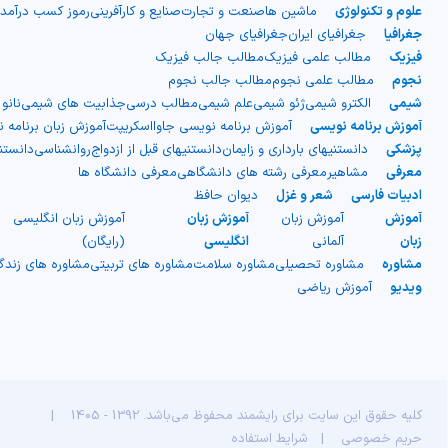
علوم و تکنولوژی
ماشین ها
صنعت و تجارت
صنایع و کارآفرینی
رموز کسب درآمد
جغرافیا
جغرافیای ایران
جغرافیای جهان
فیزیک
مطالب علمی فیزیک
مطالب جالب فیزیک
نجوم
مطالب علمی نجوم
مطالب جالب نجوم
شیمی
الکترو شیمی
ژئو شیمی
علم شیمی
مطالب درسی
جذابیت های شیمی
نانو
آموزش برنامه نویسی
آموزش برنامه نویسی جاوااسکریپت
آموزش زبان برنامه 
پزشکی
دانستنیهای بارداری و زایمان
دانستنیهای قبل از ازدواج
روانشناسی
دانست
معرفی
مشاهیر
معرفی رشته های دانشگاهی
معرفی دانشگاه ها
ادبیات فارسی
شعر و غزل
دیوان حافظ
آموزش
آموزش زبان
آموزش زبان
آموزش زبان انگلیسی
زبان
آلمانی
انگلیسی
(رایگان)
مشاوره
مشاوره تحصیلی
مشاوره سلامت
مشاوره های تربیتی
مشاوره های زند
ویدیو
آموزش ریاضی
کلیه حقوق این سایت برای رایشمند محفوظ می‌باشد. 1392 - 1405
|
حریم خصوصی
|
شرایط استفاده