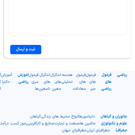
ثبت و ارسال
ریاضی
فرمول
فرمول
فرمول
هندسه
انتگرال
انتگرال
فرمول
آموزش
آموزش
آ
های
های
های
تحلیلی
های
های
سری
ریاضی
- دکترا
ک
ریاضی
جبر
معادلات
معین
نامعین
ها
ا
جانوران و گیاهان
دایناسورها
انواع محیط های زندگی
گیاهان
علوم و تکنولوژی
ماشین ها
صنعت و تجارت
صنایع و کارآفرینی
رموز کسب درآمد
جغرافیا
جغرافیای ایران
جغرافیای جهان