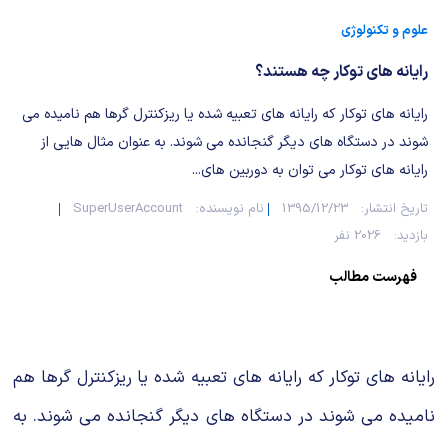
شیمی آلی
دندانپزشکی
رویدادهای ریاضی (کنفرانس و سمینارهای ریاضی)
علوم و تکنولوژی
روانپزشکی
صلاح های شیمیایی
رایانه های توکار چه هستند؟
طب سنتی
مطالب جالب شیمی
رایانه های توكار كه رایانه های تعبیه شده یا ریزكنترل گرها هم نامیده می
شوند در دستگاه های دیگر گنجانده می شوند. به عنوان مثال هایی از
گیاهان دارویی
بمب های شیمیایی
رایانه های توكار می توان به دوربین های...
شیمی عمومی
تاریخ انتشار:
1395/12/23
نام نویسنده:
SuperUserAccount
بازدید:
2026 نفر
شیمی سبز
فهرست مطالب
رایانه های توكار كه رایانه های تعبیه شده یا ریزكنترل گرها هم
نامیده می شوند در دستگاه های دیگر گنجانده می شوند. به