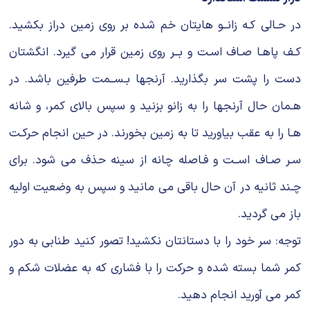
در حـالی کـه زانــو هایتان خم شده بر روی زمین دراز بکشید.
کـف پاهـا صـاف اسـت و بــر روی زمین قرار می گیرد. انگشتان
دست را پشت سر بگذارید. آرنجها بـســمت طرفین باشد. در
هـمان حال آرنجها را به زانو بزنید و سپس بالای کمر، و شانه
هـا را به عقب بیاورید تا به زمین بخورند. در حین انجام حرکـت
سـر صـاف اســت و فـاصله چانه از سینه حذف می شود. برای
چـند ثانیه در آن حال باقی می مانید و سپس به وضعیت اولیه
باز می گردید.
توجه: سر خود را با دستانتان نکشید! تصور کنید طنابی به دور
کمر شما بسته شده و حرکت را با فشاری که به عضلات شکم و
کمر می آورید انجام دهید.