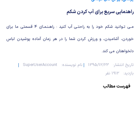
شیمی آلی
دندانپزشکی
رویدادهای ریاضی (کنفرانس و سمینارهای ریاضی)
راهنمایی سریع برای آب کردن شکم
روانپزشکی
صلاح های شیمیایی
مـی تـوانید شکم خود را به راحتـی آب کنید : راهـنـمـای 4 قسمتی ما برای
طب سنتی
مطالب جالب شیمی
خوردن، آشامیدن، و ورزش کردن شما را در هر زمان آماده پوشیدن لباس
گیاهان دارویی
بمب های شیمیایی
دلخواهتان می کند.
شیمی عمومی
تاریخ انتشار:
1395/12/23
نام نویسنده:
SuperUserAccount
بازدید:
1912 نفر
شیمی سبز
فهرست مطالب