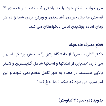
مـی تـوانید شکم خود را به راحتـی آب کنید : راهـنـمـای 4
قسمتی ما برای خوردن، آشامیدن، و ورزش کردن شما را در هر
زمان آماده پوشیدن لباس دلخواهتان می کند.
قطع مصرف هله هوله
دکـتر "لزلی بونسی" از دانشگاه پترزبورگ، بخش پزشکی اظــهار
می دارد: "بسیاری از آبنباتها و اسنکها شامل گـلیسـیرین و شــکر
بالایی هسـتند. در معده به طور کامل هضم نمی شوند و این
امر سبب می شود که شکم شما نفخ کند."
بدوید (در حدود 2 کیلومتر)