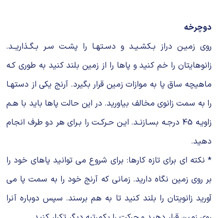
دوچرخه
روی زمیـن دراز بـکشـیـد و دسـتهـا را پشـت سـر بـگـذاریــد.
زانوهایتان را خم کنید و پاها را از زمین بلند کنید به طوری کـه
ماهیچه ساق پا به موازات زمین قرار بگیرد. آرنج یکی از دستهـا
را به سمت زانوی مخالف بیاورید. در این حالت پاها باید با هـم
زاویـه 45 درجـه بسـازنـد. ایـن حـرکـت را بـرای هر دو طرف انجام
دهید.
* نکته ای برای تازه کارها: برای شروع می توانید پاهای خود را
بر روی زمین نگاه دارید. زمانی که آرنج خود را به سمت پا می
آورید زانویتان را بلند کنید تا به هم برسند. سپس دوباره آنرا
روی زمین قرار دهید و حرکت را یکمرتبه دیگر تکرار کنید.