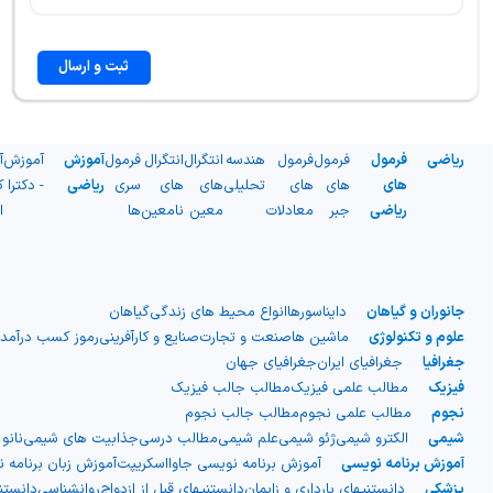
ثبت و ارسال
ریاضی
فرمول
فرمول
فرمول
هندسه
انتگرال
انتگرال
فرمول
آموزش
آموزش
آ
های
های
های
تحلیلی
های
های
سری
ریاضی
- دکترا
ک
ریاضی
جبر
معادلات
معین
نامعین
ها
ا
جانوران و گیاهان
دایناسورها
انواع محیط های زندگی
گیاهان
علوم و تکنولوژی
ماشین ها
صنعت و تجارت
صنایع و کارآفرینی
رموز کسب درآمد
جغرافیا
جغرافیای ایران
جغرافیای جهان
فیزیک
مطالب علمی فیزیک
مطالب جالب فیزیک
نجوم
مطالب علمی نجوم
مطالب جالب نجوم
شیمی
الکترو شیمی
ژئو شیمی
علم شیمی
مطالب درسی
جذابیت های شیمی
نانو
آموزش برنامه نویسی
آموزش برنامه نویسی جاوااسکریپت
آموزش زبان برنامه 
پزشکی
دانستنیهای بارداری و زایمان
دانستنیهای قبل از ازدواج
روانشناسی
دانست