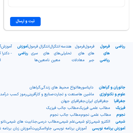
ثبت و ارسال
ریاضی
فرمول
فرمول
فرمول
هندسه
انتگرال
انتگرال
فرمول
آموزش
آموزش
آ
های
های
های
تحلیلی
های
های
سری
ریاضی
- دکترا
ک
ریاضی
جبر
معادلات
معین
نامعین
ها
ا
جانوران و گیاهان
دایناسورها
انواع محیط های زندگی
گیاهان
علوم و تکنولوژی
ماشین ها
صنعت و تجارت
صنایع و کارآفرینی
رموز کسب درآمد
جغرافیا
جغرافیای ایران
جغرافیای جهان
فیزیک
مطالب علمی فیزیک
مطالب جالب فیزیک
نجوم
مطالب علمی نجوم
مطالب جالب نجوم
شیمی
الکترو شیمی
ژئو شیمی
علم شیمی
مطالب درسی
جذابیت های شیمی
نانو
آموزش برنامه نویسی
آموزش برنامه نویسی جاوااسکریپت
آموزش زبان برنامه 