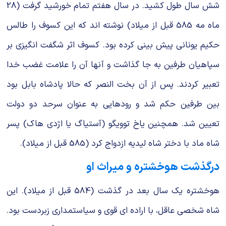
شش سال طول کشید. در سال هفتم تمام خورشید گرفت (28
ماه مه 585 قبل از میلاد) نوشته اند که این کسوف را طالس
حکیم یونانی پیش بینی کرده بود. کسوف اثر شگفت انگیزی بر
سپاهیان طرفین به جا گذاشت و آنها آن را علامت غضب خدا
تعبیر کردند. پس از آن بخت النصر که حالا پادشاه بابل بود
بین طرفین حکم شد و رودهایی به عنوان سرحد دو دولت
تعیین شد. همچنین یاخ توویگو (آستیاگ یا اژدی هاک) پسر
شاه ماد با دختر شاه لیدیه ازدواج کرد (585 قبل از میلاد).
درگذشت هوخشتره و میراث او
هوخشتره یک سال بعد در گذشت (584 قبل از میلاد). این
شاه شخصی عاقل، با اراده ای قوی و سیاستمداری زبردست بود.