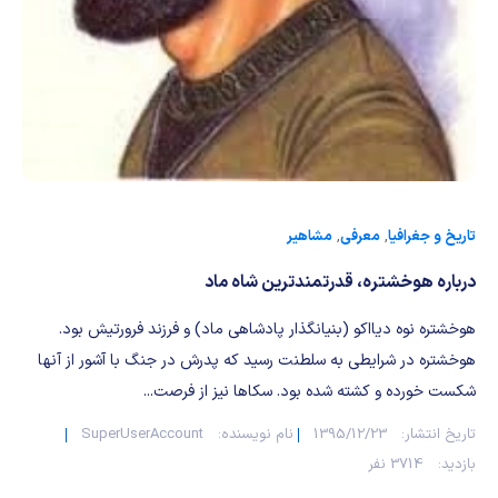
شیمی آلی
دندانپزشکی
رویدادهای ریاضی (کنفرانس و سمینارهای ریاضی)
روانپزشکی
صلاح های شیمیایی
طب سنتی
مطالب جالب شیمی
گیاهان دارویی
بمب های شیمیایی
شیمی عمومی
تاریخ و جغرافیا
,
معرفی
,
مشاهیر
درباره هوخشتره، قدرتمندترین شاه ماد
شیمی سبز
هوخشتره نوه دیااکو (بنیانگذار پادشاهی ماد) و فرزند فرورتیش بود.
هوخشتره در شرایطی به سلطنت رسید که پدرش در جنگ با آشور از آنها
شکست خورده و کشته شده بود. سکاها نیز از فرصت...
تاریخ انتشار:
1395/12/23
نام نویسنده:
SuperUserAccount
بازدید:
3714 نفر