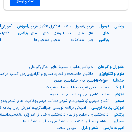
ثبت و ارسال
ریاضی
فرمول
فرمول
فرمول
هندسه
انتگرال
انتگرال
فرمول
آموزش
آموزش
آ
های
های
های
تحلیلی
های
های
سری
ریاضی
- دکترا
ک
ریاضی
جبر
معادلات
معین
نامعین
ها
ا
جانوران و گیاهان
دایناسورها
انواع محیط های زندگی
گیاهان
علوم و تکنولوژی
ماشین ها
صنعت و تجارت
صنایع و کارآفرینی
رموز کسب درآمد
جغرافیا
جغ��افیای ایران
جغرافیای جهان
فیزیک
مطالب علمی فیزیک
مطالب جالب فیزیک
نجوم
مطالب علمی نجوم
مطالب جالب نجوم
شیمی
الکترو شیمی
ژئو شیمی
علم شیمی
مطالب درسی
جذابیت های شیمی
نانو
آموزش برنامه نویسی
آموزش برنامه نویسی جاوااسکریپت
آموزش زبان برنامه 
پزشکی
دانستنیهای بارداری و زایمان
دانستنیهای قبل از ازدواج
روانشناسی
دانست
معرفی
مشاهیر
معرفی رشته های دانشگاهی
معرفی دانشگاه ها
ادبیات فارسی
شعر و غزل
دیوان حافظ