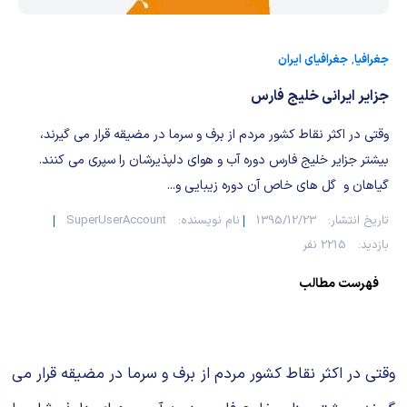
شیمی آلی
دندانپزشکی
رویدادهای ریاضی (کنفرانس و سمینارهای ریاضی)
روانپزشکی
صلاح های شیمیایی
جغرافیا
,
جغرافیای ایران
طب سنتی
مطالب جالب شیمی
جزایر ایرانی خلیج فارس
وقتی در اکثر نقاط کشور مردم از برف و سرما در مضیقه قرار می گیرند،
گیاهان دارویی
بمب های شیمیایی
بیشتر جزایر خلیج فارس دوره آب و هوای دلپذیرشان را سپری می کنند.
گیاهان و گل های خاص آن دوره زیبایی و...
شیمی عمومی
تاریخ انتشار:
1395/12/23
نام نویسنده:
SuperUserAccount
شیمی سبز
بازدید:
2215 نفر
فهرست مطالب
وقتی در اکثر نقاط کشور مردم از برف و سرما در مضیقه قرار می