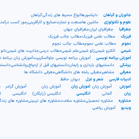
جانوران و گیاهان
دایناسورها
انواع محیط های زندگی
گیاهان
علوم و تکنولوژی
ماشین ها
صنعت و تجارت
صنایع و کارآفرینی
رموز کسب درآمد
جغرافیا
جغرافیای ایران
جغرافیای جهان
فیزیک
مطالب علمی فیزیک
مطالب جالب فیزیک
نجوم
مطالب علمی نجوم
مطالب جالب نجوم
شیمی
الکترو شیمی
ژئو شیمی
علم شیمی
مطالب درسی
جذابیت های شیمی
نانو
آموزش برنامه نویسی
آموزش برنامه نویسی جاوااسکریپت
آموزش زبان برنامه 
پزشکی
دانستنیهای بارداری و زایمان
دانستنیهای قبل از ازدواج
روانشناسی
دانست
معرفی
مشاهیر
معرفی رشته های دانشگاهی
معرفی دانشگاه ها
ادبیات فارسی
شعر و غزل
دیوان حافظ
آموزش
آموزش زبان
آموزش زبان
آموزش زبان
آموزش گرامر
ج
زبان
آلمانی
انگلیسی
انگلیسی (رایگان)
انگلیسی
ا
مشاوره
مشاوره تحصیلی
مشاوره سلامت
مشاوره های تربیتی
مشاوره های زند
ویدیو
آموزش ریاضی