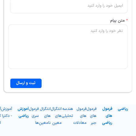
*
متن پیام
ثبت و ارسال
ریاضی
فرمول
فرمول
فرمول
هندسه
انتگرال
انتگرال
فرمول
آموزش
آموزش
آ
های
های
های
تحلیلی
های
های
سری
ریاضی
- دکترا
ک
ریاضی
جبر
معادلات
معین
نامعین
ها
ا