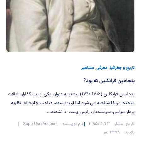
شیمی آلی
دندانپزشکی
رویدادهای ریاضی (کنفرانس و سمینارهای ریاضی)
روانپزشکی
صلاح های شیمیایی
طب سنتی
مطالب جالب شیمی
گیاهان دارویی
بمب های شیمیایی
شیمی عمومی
تاریخ و جغرافیا
,
معرفی
,
مشاهیر
بنجامین فرانکلین که بود؟
شیمی سبز
بنجامین فرانکلین (1706-1790) بیشتر به عنوان یکی از بنیانگذاران ایالات
متحده آمریکا شناخته می شود اما او نویسنده، صاحب چاپخانه، نظریه
پرداز سیاسی، سیاستمدار، رئیس پست، دانشمند،...
تاریخ انتشار:
1395/12/23
نام نویسنده:
SuperUserAccount
بازدید:
2478 نفر