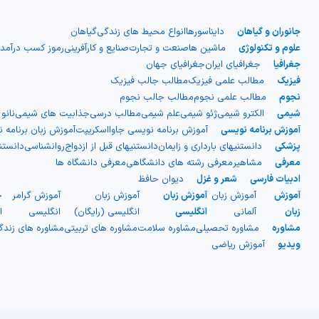
جانوران و گیاهان
دایناسورها
انواع محیط های زندگی
گیاهان
علوم و تکنولوژی
ماشین ها
صنعت و تجارت
صنایع و کارآفرینی
رموز کسب درآمد
جغرافیا
جغرافیای ایران
جغرافیای جهان
فیزیک
مطالب علمی فیزیک
مطالب جالب فیزیک
نجوم
مطالب علمی نجوم
مطالب جالب نجوم
شیمی
الکترو شیمی
ژئو شیمی
علم شیمی
مطالب درسی
جذابیت های شیمی
نانو
آموزش برنامه نویسی
آموزش برنامه نویسی جاوااسکریپت
آموزش زبان برنامه 
پزشکی
دانستنیهای بارداری و زایمان
دانستنیهای قبل از ازدواج
روانشناسی
دانست
معرفی
مشاهیر
معرفی رشته های دانشگاهی
معرفی دانشگاه ها
ادبیات فارسی
شعر و غزل
دیوان حافظ
آموزش
آموزش زبان
آموزش زبان
آموزش زبان
آموزش گرامر
ج
زبان
آلمانی
انگلیسی
انگلیسی (رایگان)
انگلیسی
ا
مشاوره
مشاوره تحصیلی
مشاوره سلامت
مشاوره های تربیتی
مشاوره های زند
ویدیو
آموزش ریاضی