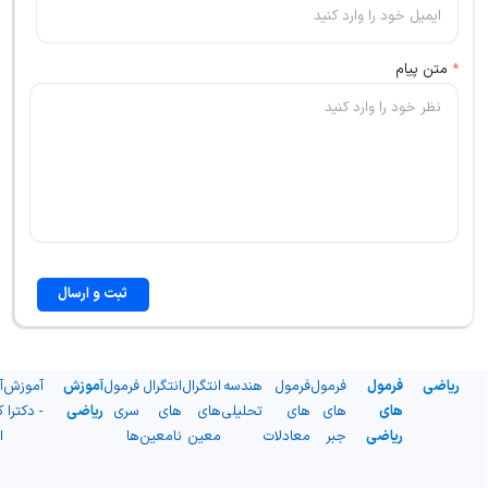
*
متن پیام
ثبت و ارسال
ریاضی
فرمول
فرمول
فرمول
هندسه
انتگرال
انتگرال
فرمول
آموزش
آموزش
آ
های
های
های
تحلیلی
های
های
سری
ریاضی
- دکترا
ک
ریاضی
جبر
معادلات
معین
نامعین
ها
ا