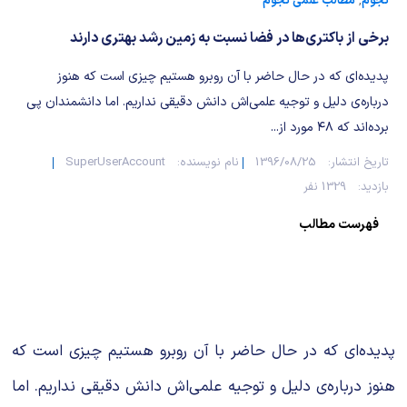
شیمی آلی
دندانپزشکی
رویدادهای ریاضی (کنفرانس و سمینارهای ریاضی)
نجوم
,
مطالب علمی نجوم
برخی از باکتری‌ها در فضا نسبت به زمین رشد بهتری دارند
روانپزشکی
صلاح های شیمیایی
پدیده‌ای که در حال حاضر با آن روبرو هستیم چیزی است که هنوز
طب سنتی
مطالب جالب شیمی
درباره‌ی دلیل و توجیه علمی‌اش دانش دقیقی نداریم. اما دانشمندان پی
برده‌اند که ۴۸ مورد از...
گیاهان دارویی
بمب های شیمیایی
تاریخ انتشار:
1396/08/25
نام نویسنده:
SuperUserAccount
بازدید:
1329 نفر
شیمی عمومی
فهرست مطالب
شیمی سبز
پدیده‌ای که در حال حاضر با آن روبرو هستیم چیزی است که
هنوز درباره‌ی دلیل و توجیه علمی‌اش دانش دقیقی نداریم. اما