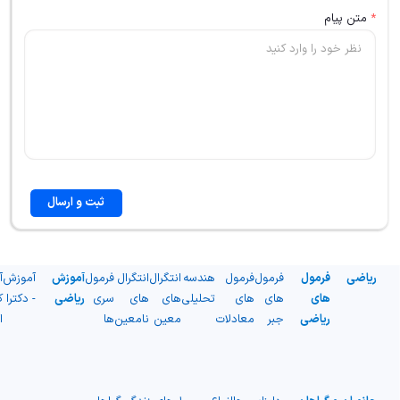
*
متن پیام
ثبت و ارسال
ریاضی
فرمول
فرمول
فرمول
هندسه
انتگرال
انتگرال
فرمول
آموزش
آموزش
آ
های
های
های
تحلیلی
های
های
سری
ریاضی
- دکترا
ک
ریاضی
جبر
معادلات
معین
نامعین
ها
ا