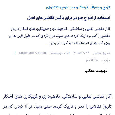
شیمی آلی
دندانپزشکی
رویدادهای ریاضی (کنفرانس و سمینارهای ریاضی)
تاریخ و جغرافیا
,
فرهنگ و هنر
,
علوم و تکنولوژی
روانپزشکی
صلاح های شیمیایی
استفاده از امواج صوتی برای یافتن نقاشی های اصل
طب سنتی
مطالب جالب شیمی
آثار نقاشی تقلبی و ساختگی، كلاهبرداری و فریبكاری های آشكار تاریخ
نقاشی را كدر و تاریك كرده. حتی سیاه تر از گردی كه در طول قرن ها بر
گیاهان دارویی
بمب های شیمیایی
روی آثار هنری انباشته شده و آنها را چركین...
تاریخ انتشار:
1395/12/23
نام نویسنده:
SuperUserAccount
شیمی عمومی
بازدید:
1698 نفر
شیمی سبز
فهرست مطالب
آثار نقاشی تقلبی و ساختگی، كلاهبرداری و فریبكاری های آشكار
تاریخ نقاشی را كدر و تاریك كرده. حتی سیاه تر از گردی كه در