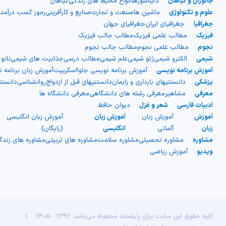
جانوران و گیاهان
دایناسورها
انواع محیط های زندگی
گیاهان
علوم و تکنولوژی
ماشین ها
صنعت و تجارت
صنایع و کارآفرینی
رموز کسب درآمد
جغرافیا
جغرافیای ایران
جغرافیای جهان
فیزیک
مطالب علمی فیزیک
مطالب جالب فیزیک
نجوم
مطالب علمی نجوم
مطالب جالب نجوم
شیمی
الکترو شیمی
ژئو شیمی
علم شیمی
مطالب درسی
جذابیت های شیمی
نانو
آموزش برنامه نویسی
آموزش برنامه نویسی جاوااسکریپت
آموزش زبان برنامه 
پزشکی
دانستنیهای بارداری و زایمان
دانستنیهای قبل از ازدواج
روانشناسی
دانست
معرفی
مشاهیر
معرفی رشته های دانشگاهی
معرفی دانشگاه ها
ادبیات فارسی
شعر و غزل
دیوان حافظ
آموزش
آموزش زبان
آموزش زبان
آموزش زبان انگلیسی
زبان
آلمانی
انگلیسی
(رایگان)
مشاوره
مشاوره تحصیلی
مشاوره سلامت
مشاوره های تربیتی
مشاوره های زند
ویدیو
آموزش ریاضی
کلیه حقوق این سایت برای رایشمند محفوظ می‌باشد. 1392 - 1405
|