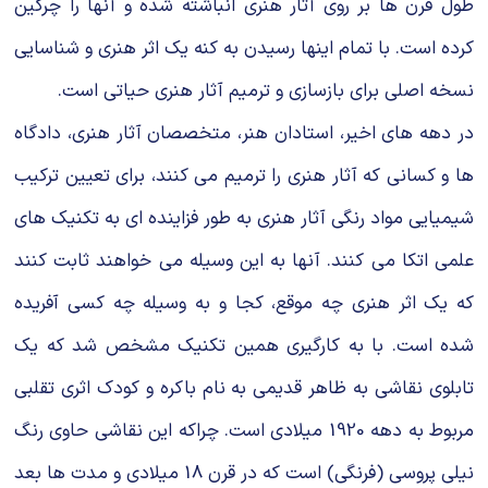
طول قرن ها بر روی آثار هنری انباشته شده و آنها را چركین
كرده است. با تمام اینها رسیدن به كنه یك اثر هنری و شناسایی
نسخه اصلی برای بازسازی و ترمیم آثار هنری حیاتی است.
در دهه های اخیر، استادان هنر، متخصصان آثار هنری، دادگاه
ها و كسانی كه آثار هنری را ترمیم می كنند، برای تعیین تركیب
شیمیایی مواد رنگی آثار هنری به طور فزاینده ای به تكنیك های
علمی اتكا می كنند. آنها به این وسیله می خواهند ثابت كنند
كه یك اثر هنری چه موقع،‌ كجا و به وسیله چه كسی آفریده
شده است. با به كارگیری همین تكنیك مشخص شد كه یك
تابلوی نقاشی به ظاهر قدیمی به نام باكره و كودك اثری تقلبی
مربوط به دهه 1920 میلادی است. چراكه این نقاشی حاوی رنگ
نیلی پروسی (فرنگی) است كه در قرن 18 میلادی و مدت ها بعد