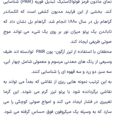
نمای مادون قرمز فوتواكاستیك تبدیل فوریه (PAIR) شناسایی
كند. بخشی از این فرایند مدیون كشفی است كه الكساندر
گراهام بل در سال 1880 انجام شد. گراهام بل نشان داد كه
تاباندن یك پرتو میزان نور بر روی یك شیء می تواند موج
صوتی ظریفی ایجاد كند.
محققان با استفاده از لیزر آرگون- یون PAIR توانسته اند طیف
وسیعی از رنگ های معدنی مرسوم و معمولی شامل چهار آبی،
سه سبز، دو زرد و سه قهوه ای را شناسایی كنند.
به این ترتیب نمونه هایی ریزی از نقاشی كه بعداً می تواند به
نقاشی برگردانده شود با پرتو لیزر گرم می شوند. این گرما
تغییری در فشار ایجاد می كند و امواج صوتی كوچكی را می
سازد كه به وسیله یك میكروفون فوق حساس گرفته می شود.