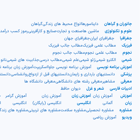
شیمی آلی
دندانپزشکی
رویدادهای ریاضی (کنفرانس و سمینارهای ریاضی)
روانپزشکی
صلاح های شیمیایی
جانوران و گیاهان
دایناسورها
انواع محیط های زندگی
گیاهان
علوم و تکنولوژی
ماشین ها
صنعت و تجارت
صنایع و کارآفرینی
رموز کسب درآمد
طب سنتی
مطالب جالب شیمی
جغرافیا
جغرافیای ایران
جغرافیای جهان
فیزیک
مطالب علمی فیزیک
مطالب جالب فیزیک
گیاهان دارویی
بمب های شیمیایی
نجوم
مطالب علمی نجوم
مطالب جالب نجوم
شیمی
الکترو شیمی
ژئو شیمی
علم شیمی
مطالب درسی
جذابیت های شیمی
نانو
شیمی عمومی
آموزش برنامه نویسی
آموزش برنامه نویسی جاوااسکریپت
آموزش زبان برنامه 
پزشکی
دانستنیهای بارداری و زایمان
دانستنیهای قبل از ازدواج
روانشناسی
دانست
شیمی سبز
معرفی
مشاهیر
معرفی رشته های دانشگاهی
معرفی دانشگاه ها
ادبیات فارسی
شعر و غزل
دیوان حافظ
آموزش
آموزش زبان
آموزش زبان
آموزش زبان
آموزش گرامر
ج
زبان
آلمانی
انگلیسی
انگلیسی (رایگان)
انگلیسی
ا
مشاوره
مشاوره تحصیلی
مشاوره سلامت
مشاوره های تربیتی
مشاوره های زند
ویدیو
آموزش ریاضی