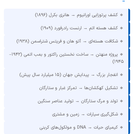
🔹 کشف پرتوزایی اورانیوم → هانری بکرل (۱۸۹۶)
🔹 کشف هسته اتم → ارنست رادرفورد (۱۹۰۹)
🔹 شکافت هسته‌ای → آتو هان و فریتس شتراسمن (۱۹۳۸)
🔹 پروژه منهتن → ساخت نخستین راکتور و بمب اتمی (۱۹۴۲–
۱۹۴۵)
🔹 انفجار بزرگ → پیدایش جهان (۱۵ میلیارد سال پیش)
🔹 تشکیل کهکشان‌ها → تمرکز غبار و ستارگان
🔹 تولد و مرگ ستارگان → تولید عناصر سنگین
🔹 شکل‌گیری سیارات → زمین و مشتری
🔹 کیمیای حیات → DNA و مولکول‌های کربنی