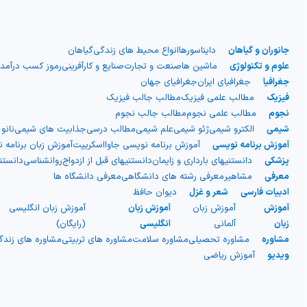
جانوران و گیاهان
دایناسورها
انواع محیط های زندگی
گیاهان
علوم و تکنولوژی
ماشین ها
صنعت و تجارت
صنایع و کارآفرینی
رموز کسب درآمد
جغرافیا
جغرافیای ایران
جغرافیای جهان
فیزیک
مطالب علمی فیزیک
مطالب جالب فیزیک
نجوم
مطالب علمی نجوم
مطالب جالب نجوم
شیمی
الکترو شیمی
ژئو شیمی
علم شیمی
مطالب درسی
جذابیت های شیمی
نانو
آموزش برنامه نویسی
آموزش برنامه نویسی جاوااسکریپت
آموزش زبان برنامه 
پزشکی
دانستنیهای بارداری و زایمان
دانستنیهای قبل از ازدواج
روانشناسی
دانست
معرفی
مشاهیر
معرفی رشته های دانشگاهی
معرفی دانشگاه ها
ادبیات فارسی
شعر و غزل
دیوان حافظ
آموزش
آموزش زبان
آموزش زبان
آموزش زبان انگلیسی
زبان
آلمانی
انگلیسی
(رایگان)
مشاوره
مشاوره تحصیلی
مشاوره سلامت
مشاوره های تربیتی
مشاوره های زند
ویدیو
آموزش ریاضی