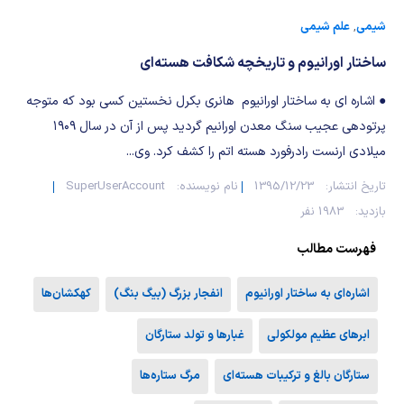
شیمی آلی
دندانپزشکی
رویدادهای ریاضی (کنفرانس و سمینارهای ریاضی)
شیمی
,
علم شیمی
روانپزشکی
صلاح های شیمیایی
ساختار اورانیوم و تاریخچه شکافت هسته‌ای
طب سنتی
مطالب جالب شیمی
● اشاره ای به ساختار اورانیوم هانری بکرل نخستین کسی بود که متوجه
پرتودهی عجیب سنگ معدن اورانیم گردید پس از آن در سال ۱۹۰۹
گیاهان دارویی
بمب های شیمیایی
میلادی ارنست رادرفورد هسته اتم را کشف کرد. وی...
تاریخ انتشار:
1395/12/23
نام نویسنده:
SuperUserAccount
شیمی عمومی
بازدید:
1983 نفر
شیمی سبز
فهرست مطالب
اشاره‌ای به ساختار اورانیوم
انفجار بزرگ (بیگ بنگ)
کهکشان‌ها
ابرهای عظیم مولکولی
غبارها و تولد ستارگان
ستارگان بالغ و ترکیبات هسته‌ای
مرگ ستاره‌ها