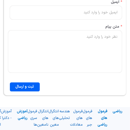
*
ایمیل
*
متن پیام
ثبت و ارسال
ریاضی
فرمول
فرمول
فرمول
هندسه
انتگرال
انتگرال
فرمول
آموزش
آموزش
آ
های
های
های
تحلیلی
های
های
سری
ریاضی
- دکترا
ک
ریاضی
جبر
معادلات
معین
نامعین
ها
ا