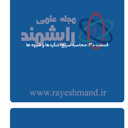
قسمت 30: محاسبه سریع: شگردها و شیوه ها