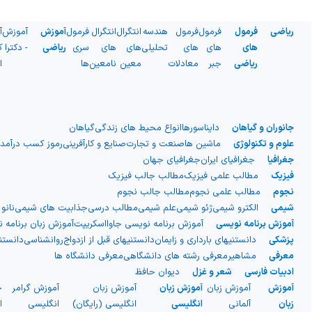
ریاضی
فرمول
فرمول
فرمول
هندسه
انتگرال
انتگرال
فرمول
آموزش
آموزش
آ
های
های
های
تحلیلی
های
های
سری
ریاضی
- دکترا
ک
ریاضی
جبر
معادلات
معین
نامعین
ها
ا
جانوران و گیاهان
دایناسورها
انواع محیط های زندگی
گیاهان
علوم و تکنولوژی
ماشین ها
صنعت و تجارت
صنایع و کارآفرینی
رموز کسب درآمد
جغرافیا
جغرافیای ایران
جغرافیای جهان
فیزیک
مطالب علمی فیزیک
مطالب جالب فیزیک
نجوم
مطالب علمی نجوم
مطالب جالب نجوم
شیمی
الکترو شیمی
ژئو شیمی
علم شیمی
مطالب درسی
جذابیت های شیمی
نانو
آموزش برنامه نویسی
آموزش برنامه نویسی جاوااسکریپت
آموزش زبان برنامه 
پزشکی
دانستنیهای بارداری و زایمان
دانستنیهای قبل از ازدواج
روانشناسی
دانست
معرفی
مشاهیر
معرفی رشته های دانشگاهی
معرفی دانشگاه ها
ادبیات فارسی
شعر و غزل
دیوان حافظ
آموزش
آموزش زبان
آموزش زبان
آموزش زبان
آموزش گرامر
ج
زبان
آلمانی
انگلیسی
انگلیسی (رایگان)
انگلیسی
ا