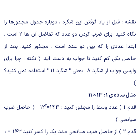
شیمی آلی
دندانپزشکی
رویدادهای ریاضی (کنفرانس و سمینارهای ریاضی)
روانپزشکی
صلاح های شیمیایی
نقشه : قبل از یاد گرفتن این شگرد ، دوباره جدول مجذورها را
طب سنتی
مطالب جالب شیمی
نگاه کنید. برای ضرب کردن دو عدد که تفاضل آن ها 2 است ،
ابتدا عددی را که بین دو عدد است ، مجذور کنید. بعد از
گیاهان دارویی
بمب های شیمیایی
حاصل یکی کم کنید تا جواب به دست آید. ( نکته : چرا برای
شیمی عمومی
وارسی جواب از شگرد 8 ، یعنی " شگرد 11 " استفاده نمی کنید؟
شیمی سبز
)
مثال ساده ی 1 : 13 × 11
2
قدم 1 ) عدد وسط را مجذور کنید : 144=12
( حاصل ضرب
میانجی )
قدم 2 ) از حاصل ضرب میانجی عدد یک را کسر کنید 143 = 1