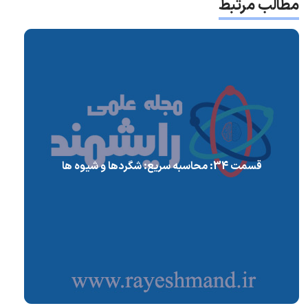
مطالب مرتبط
قسمت 34: محاسبه سریع: شگردها و شیوه ها