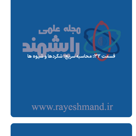
قسمت 32: محاسبه سریع: شگردها و شیوه ها