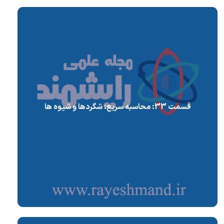
قسمت 33: محاسبه سریع: شگردها و شیوه ها