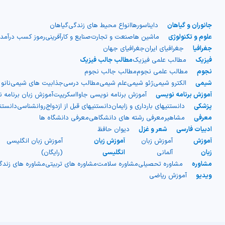
جانوران و گیاهان
دایناسورها
انواع محیط های زندگی
گیاهان
علوم و تکنولوژی
ماشین ها
صنعت و تجارت
صنایع و کارآفرینی
رموز کسب درآمد
جغرافیا
جغرافیای ایران
جغرافیای جهان
فیزیک
مطالب علمی فیزیک
مطالب جالب فیزیک
نجوم
مطالب علمی نجوم
مطالب جالب نجوم
شیمی
الکترو شیمی
ژئو شیمی
علم شیمی
مطالب درسی
جذابیت های شیمی
نانو
آموزش برنامه نویسی
آموزش برنامه نویسی جاوااسکریپت
آموزش زبان برنامه 
پزشکی
دانستنیهای بارداری و زایمان
دانستنیهای قبل از ازدواج
روانشناسی
دانست
معرفی
مشاهیر
معرفی رشته های دانشگاهی
معرفی دانشگاه ها
ادبیات فارسی
شعر و غزل
دیوان حافظ
آموزش
آموزش زبان
آموزش زبان
آموزش زبان انگلیسی
زبان
آلمانی
انگلیسی
(رایگان)
مشاوره
مشاوره تحصیلی
مشاوره سلامت
مشاوره های تربیتی
مشاوره های زند
ویدیو
آموزش ریاضی