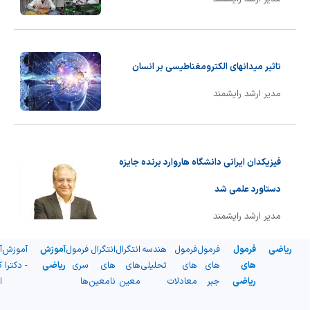
تاثیر میدانهای الكترومغناطیسی بر انسان
مدیر ارشد رایشمند
فیزیکدان ایرانی دانشگاه هاروارد برنده جایزه
دستاورد علمی شد
مدیر ارشد رایشمند
ریاضی
فرمول
فرمول
فرمول
هندسه
انتگرال
انتگرال
فرمول
آموزش
آموزش
آ
های
های
های
تحلیلی
های
های
سری
ریاضی
- دکترا
ک
ریاضی
جبر
معادلات
معین
نامعین
ها
ا