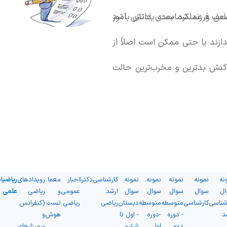
حساس و عملکرد بعدی دانش آموز
ضعف فرزند شماست. یادتان باشد
ندازند یا حتی ممکن است اصلاً از
واکنش بدترین و مخرب‌ترین حالت
و بی‌توجهی شده است.
نه
نمونه
نمونه
نمونه
نمونه
کارشناسی
دکترا
اخبار
معما
رویدادهای
ریاضیا
ال
سوال
سوال
سوال
سوال
ارشد
عمومی
و
ریاضی
علمی
شناسی
کارشناسی
متوسطه
متوسطه
دبستان
ریاضی
ریاضی
تست
(کنفرانس
د
- دوره
-دوره
- اول تا
هوش
و
دوم
اول
ششم
سمینارهای