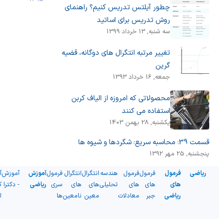
چطور آیلتس تدریس کنیم؟ راهنمای
روش تدریس برای اساتید
سه شنبه, 13 خرداد 1399
تغییر مرتبه انتگرال های دوگانه، قضیه
گرین
جمعه, 16 خرداد 1393
محصولاتی که امروزه از الیاف کربن
استفاده می کنند
يكشنبه, 28 بهمن 1403
قسمت 39: محاسبه سریع: شگردها و شیوه ها
پنجشنبه, 25 مهر 1392
ریاضی
فرمول
فرمول
فرمول
هندسه
انتگرال
انتگرال
فرمول
آموزش
آموزش
آ
های
های
های
تحلیلی
های
های
سری
ریاضی
- دکترا
ک
ریاضی
جبر
معادلات
معین
نامعین
ها
ا