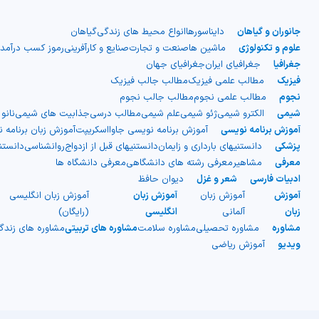
جانوران و گیاهان
دایناسورها
انواع محیط های زندگی
گیاهان
علوم و تکنولوژی
ماشین ها
صنعت و تجارت
صنایع و کارآفرینی
رموز کسب درآمد
جغرافیا
جغرافیای ایران
جغرافیای جهان
فیزیک
مطالب علمی فیزیک
مطالب جالب فیزیک
نجوم
مطالب علمی نجوم
مطالب جالب نجوم
شیمی
الکترو شیمی
ژئو شیمی
علم شیمی
مطالب درسی
جذابیت های شیمی
نانو
آموزش برنامه نویسی
آموزش برنامه نویسی جاوااسکریپت
آموزش زبان برنامه 
پزشکی
دانستنیهای بارداری و زایمان
دانستنیهای قبل از ازدواج
روانشناسی
دانست
معرفی
مشاهیر
معرفی رشته های دانشگاهی
معرفی دانشگاه ها
ادبیات فارسی
شعر و غزل
دیوان حافظ
آموزش
آموزش زبان
آموزش زبان
آموزش زبان انگلیسی
زبان
آلمانی
انگلیسی
(رایگان)
مشاوره
مشاوره تحصیلی
مشاوره سلامت
مشاوره های تربیتی
مشاوره های زند
ویدیو
آموزش ریاضی