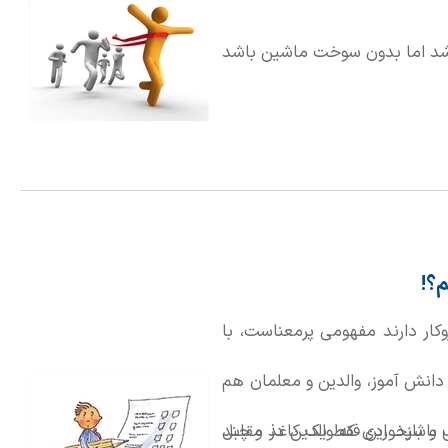
باشد اما بدون سوخت ماشین باشد
؟!
کار دارند مفهومی پرمعناست، با
 دانش آموز، والدین و معلمان هم
 و بازخوردی که والدین در مقابل
ف باشید. این فقط یک کاغذ و چند