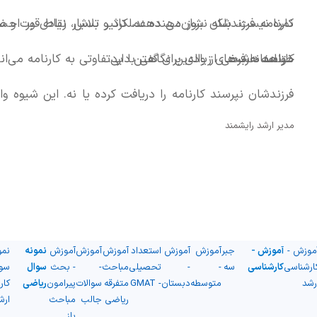
کارنامه فرزندشان بروز می دهند، تاثیر بسیار زیادی بر ا
نمره نیست، بلکه نشان‌دهنده‌ عملکرد و تلاش، نقاط قوت و 
خواهد داشت.
کارنامه حرف‌های زیادی برای گفتن دارد.
متاسفانه برخی از والدین نگاهی با بی‌تفاوتی به کارنامه می‌ا
فرزندشان نپرسند کارنامه را دریافت کرده یا نه. این شیوه‌ 
مدیر ارشد رایشمند
ممکن است. زیرا دانش‌آموز ناراحت می‌شود و فکر می‌کند به ا
موزش -
آموزش -
جبر
آموزش
آموزش
استعداد
آموزش
آموزش
آموزش
نمونه
نمو
ارشناسی
کارشناسی
سه
-
-
تحصیلی
مباحث
-
- بحث
سوال
سو
رشد
متوسطه
دبستان
- GMAT
متفرقه
سوالات
پیرامون
ریاضی
کار
ریاضی
جالب
مباحث
ارش
باز