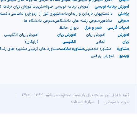
شیمی آلی
دندانپزشکی
رویدادهای ریاضی (کنفرانس و سمینارهای ریاضی)
آموزش برنامه نویسی
آموزش برنامه نویسی جاوااسکریپت
آموزش زبان برنامه 
پزشکی
دانستنیهای بارداری و زایمان
دانستنیهای قبل از ازدواج
روانشناسی
دانست
روانپزشکی
صلاح های شیمیایی
معرفی
مشاهیر
معرفی رشته های دانشگاهی
معرفی دانشگاه ها
ادبیات فارسی
شعر و غزل
دیوان حافظ
طب سنتی
مطالب جالب شیمی
آموزش
آموزش زبان
آموزش زبان
آموزش زبان انگلیسی
زبان
آلمانی
انگلیسی
(رایگان)
گیاهان دارویی
بمب های شیمیایی
مشاوره
مشاوره تحصیلی
مشاوره سلامت
مشاوره های تربیتی
مشاوره های زند
ویدیو
آموزش ریاضی
شیمی عمومی
شیمی سبز
کلیه حقوق این سایت برای رایشمند محفوظ می‌باشد. 1392 - 1405
|
حریم خصوصی
|
شرایط استفاده