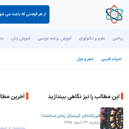
از هر فرصتی كه باعث می شود 
ریاضی
علوم و تکنولوژی
آموزش برنامه نویسی
آموزش زبان
جان
ادبیات فارسی
شعر و غزل
این مطالب را نیز نگاهی بیندازید
آخرین مطا
فیزیکدانان کریستال زمان ساختند!
دوشنبه, 23 اسفند 1395
پنجشنبه, 5 اسف