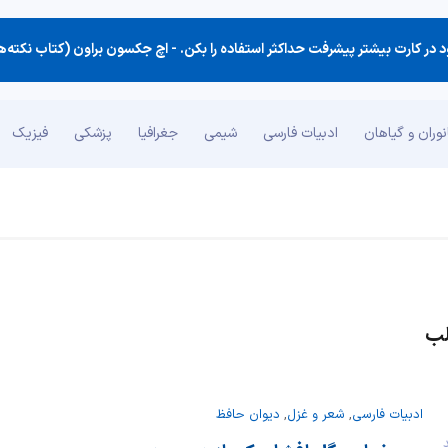
در كارت بیشتر پیشرفت حداكثر استفاده را بكن. -
اچ جکسون براون (کتاب نکته‌های 
وران و گیاهان
ادبیات فارسی
شیمی
جغرافیا
پزشکی
فیزیک
لب
ادبیات فارسی
,
شعر و غزل
,
دیوان حافظ
ند