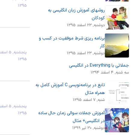
1395
روشهای آموزش زبان انگلیسی به
کودکان
دوشنبه, 23 اسفند 1395
برنامه ریزی شرط موفقیت در کسب و
کار
پنجشنبه, 5 اسف
دوشنبه, 23 اسفند 1395
1395
جملاتی با Everything در انگلیسی
سه شنبه, 4 اسفند 1394
تابع در برنامه‌نویسی C آموزش کامل به
همراه مثال
شنبه, 7 اسفند 1395
پنجشنبه, 5 اسف
آموزش جملات سوالی زمان حال ساده
1395
در انگلیسی+ مثال
دوشنبه, 30 تیر 1399