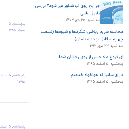
چرا یخ روی آب شناور می شود؟ بررسی
دلایل علمی
سه شنبه, 25 دی 1403
پنجشنبه, 5
اسفند 1395
محاسبه سریع ریاضی: شگردها و شیوه‌ها (قسمت
چهارم – قابل توجه معلمان)
سه شنبه, 23 مهر 1392
ای فروغ ماه حسن از روی رخشان شما
پنجشنبه, 5 اسفند 1395
بازآی ساقیا که هواخواه خدمتم
پنجشنبه, 5 اسف
پنجشنبه, 5 اسفند 1395
1395
پنجشنبه, 5 اسف