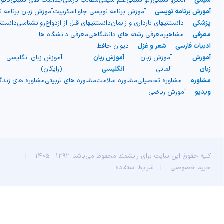
شیمی آلی
دندانپزشکی
رویدادهای ریاضی (کنفرانس و سمینارهای ریاضی)
شیمی
الکترو شیمی
ژئو شیمی
علم شیمی
مطالب درسی
جذابیت های شیمی
نانو
آموزش برنامه نویسی
آموزش برنامه نویسی جاوااسکریپت
آموزش زبان برنامه 
پزشکی
دانستنیهای بارداری و زایمان
دانستنیهای قبل از ازدواج
روانشناسی
دانست
روانپزشکی
صلاح های شیمیایی
معرفی
مشاهیر
معرفی رشته های دانشگاهی
معرفی دانشگاه ها
ادبیات فارسی
شعر و غزل
دیوان حافظ
طب سنتی
مطالب جالب شیمی
آموزش
آموزش زبان
آموزش زبان
آموزش زبان انگلیسی
زبان
آلمانی
انگلیسی
(رایگان)
گیاهان دارویی
بمب های شیمیایی
مشاوره
مشاوره تحصیلی
مشاوره سلامت
مشاوره های تربیتی
مشاوره های زند
ویدیو
آموزش ریاضی
شیمی عمومی
شیمی سبز
کلیه حقوق این سایت برای رایشمند محفوظ می‌باشد. 1392 - 1405
|
حریم خصوصی
|
شرایط استفاده