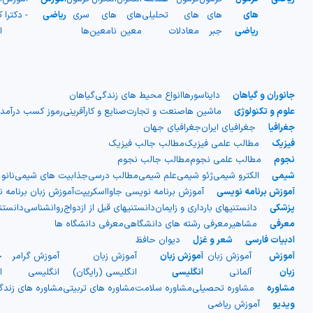
شیمی آلی
دندانپزشکی
رویدادهای ریاضی (کنفرانس و سمینارهای ریاضی)
های
های
های
تحلیلی
های
های
سری
ریاضی
- دکترا
ک
ریاضی
جبر
معادلات
معین
نامعین
ها
ا
روانپزشکی
صلاح های شیمیایی
طب سنتی
مطالب جالب شیمی
جانوران و گیاهان
دایناسورها
انواع محیط های زندگی
گیاهان
گیاهان دارویی
بمب های شیمیایی
علوم و تکنولوژی
ماشین ها
صنعت و تجارت
صنایع و کارآفرینی
رموز کسب درآمد
جغرافیا
جغرافیای ایران
جغرافیای جهان
فیزیک
مطالب علمی فیزیک
مطالب جالب فیزیک
شیمی عمومی
نجوم
مطالب علمی نجوم
مطالب جالب نجوم
شیمی
الکترو شیمی
ژئو شیمی
علم شیمی
مطالب درسی
جذابیت های شیمی
نانو
شیمی سبز
آموزش برنامه نویسی
آموزش برنامه نویسی جاوااسکریپت
آموزش زبان برنامه 
پزشکی
دانستنیهای بارداری و زایمان
دانستنیهای قبل از ازدواج
روانشناسی
دانست
معرفی
مشاهیر
معرفی رشته های دانشگاهی
معرفی دانشگاه ها
ادبیات فارسی
شعر و غزل
دیوان حافظ
آموزش
آموزش زبان
آموزش زبان
آموزش زبان
آموزش گرامر
ج
زبان
آلمانی
انگلیسی
انگلیسی (رایگان)
انگلیسی
ا
مشاوره
مشاوره تحصیلی
مشاوره سلامت
مشاوره های تربیتی
مشاوره های زند
ویدیو
آموزش ریاضی