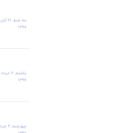
سه شنبه, 21 آبان
1398
يكشنبه, 6 خرداد
1397
چهارشنبه, 2 خر