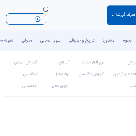
نگذار خودت و خانوده ات آنقدر غرق كار و تلاش شوید كه برای صرف یك وعده غذا هم یادت باشد كه وقتی را كه صرف فرزندانت می كنی هرگزهدر نمی رود. -
اچ جکسون براون (کتاب نکته‌های ک
ورود | ثبت نام
نجوم
مشاوره
تاریخ و جغرافیا
علوم انسانی
معرفی
نمونه س
وزش
نرم افزار جدید
آموزش
آموزش اصولی
فندهای آزمون
آموزش انگلیسی
ترفندهای
انگلیسی
لتس
آزمون تافل
مقدماتی