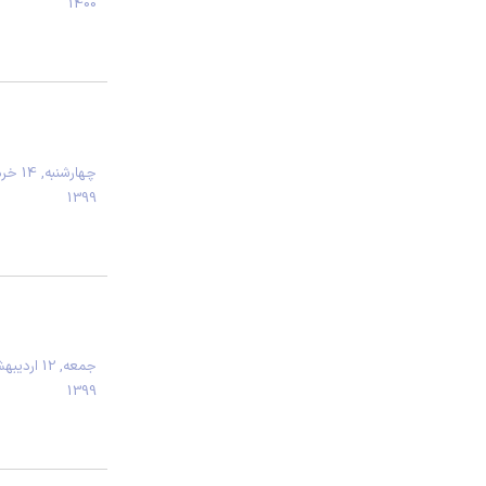
1400
چهارشنبه, 4
1399
جمعه, 12 ارد
1399