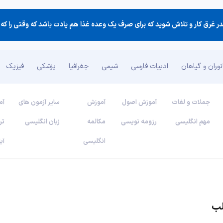
وران و گیاهان
ادبیات فارسی
شیمی
جغرافیا
پزشکی
فیزیک
جملات و لغات
آموزش اصول
آموزش
سایر آزمون های
آم
مهم انگلیسی
رزومه نویسی
مکالمه
زبان انگلیسی
تر
انگلیسی
آی
لب