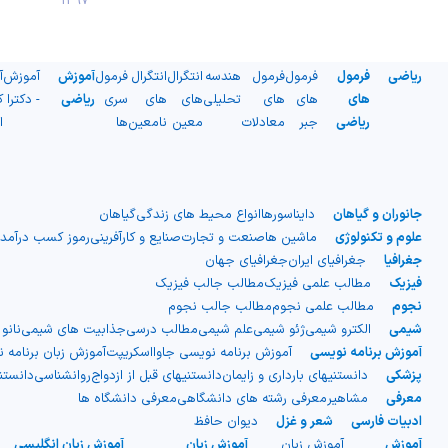
1397
ریاضی
فرمول
فرمول
فرمول
هندسه
انتگرال
انتگرال
فرمول
آموزش
آموزش
آ
های
های
های
تحلیلی
های
های
سری
ریاضی
- دکترا
ک
ریاضی
جبر
معادلات
معین
نامعین
ها
ا
جانوران و گیاهان
دایناسورها
انواع محیط های زندگی
گیاهان
علوم و تکنولوژی
ماشین ها
صنعت و تجارت
صنایع و کارآفرینی
رموز کسب درآمد
جغرافیا
جغرافیای ایران
جغرافیای جهان
فیزیک
مطالب علمی فیزیک
مطالب جالب فیزیک
نجوم
مطالب علمی نجوم
مطالب جالب نجوم
شیمی
الکترو شیمی
ژئو شیمی
علم شیمی
مطالب درسی
جذابیت های شیمی
نانو
آموزش برنامه نویسی
آموزش برنامه نویسی جاوااسکریپت
آموزش زبان برنامه 
پزشکی
دانستنیهای بارداری و زایمان
دانستنیهای قبل از ازدواج
روانشناسی
دانست
معرفی
مشاهیر
معرفی رشته های دانشگاهی
معرفی دانشگاه ها
ادبیات فارسی
شعر و غزل
دیوان حافظ
آموزش
آموزش زبان
آموزش زبان
آموزش زبان انگلیسی