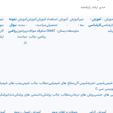
مدیر ارشد رایشمند
موزش -
آموزش -
جبر
آموزش
آموزش
استعداد
آموزش
آموزش
آموزش
نمونه
نمو
ارشناسی
کارشناسی
سه
-
-
تحصیلی
مباحث
-
- بحث
سوال
سو
رشد
متوسطه
دبستان
- GMAT
متفرقه
سوالات
پیرامون
ریاضی
کار
ریاضی
جالب
مباحث
ارش
باز
 شیمی
شیمی تجزیه
شیمی آلی
سلاح های شیمیایی
مطالب جالب شیمی
بمب های شیمیا
نویسی سی C
نی های جنسی
روش های درمانی
مطالب جالب پزشکی
دانستنی های پزشکی
دندانپزشک
آموزش گرامر
جملات و لغات مهم
آموزش اصول رزومه
آموز