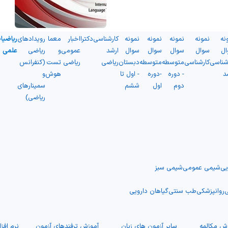
نه
نمونه
نمونه
نمونه
نمونه
کارشناسی
دکترا
اخبار
معما
رویدادهای
ریاضیا
ال
سوال
سوال
سوال
سوال
ارشد
عمومی
و
ریاضی
علمی
شناسی
کارشناسی
متوسطه
متوسطه
دبستان
ریاضی
ریاضی
تست
(کنفرانس
د
- دوره
-دوره
- اول تا
هوش
و
دوم
اول
ششم
سمینارهای
ریاضی)
یی
شیمی عمومی
شیمی سبز
ی
روانپزشکی
طب سنتی
گیاهان دارویی
ش مکالمه
سایر آزمون های زبان
آموزش ترفندهای آزمون
نرم افز