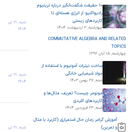
10 حقیقت شگفت‌انگیز درباره تریتیوم
رادیواکتیو: از انرژی هسته‌ای تا
کاربردهای زیستی
شنبه, 21 تیر
چهارشنبه, 3 اردیبهشت 1404
1404
COMMUTATIVE ALGEBRA AND RELATED
TOPICS
چهارشنبه, 15 آبان 1392
ساخت نیترات آمونیوم با استفاده از
مواد شیمیایی خانگی
شنبه, 21 تیر
شنبه, 27 بهمن 1403
1404
مونومر چیست؟ تعریف، مثال‌ها و
کاربردهای کلیدی
شنبه, 23 فروردین 1404
آموزش گرامر زمان حال استمراری (کاربرد با مثال
و تمرین)
شنبه, 21 تیر