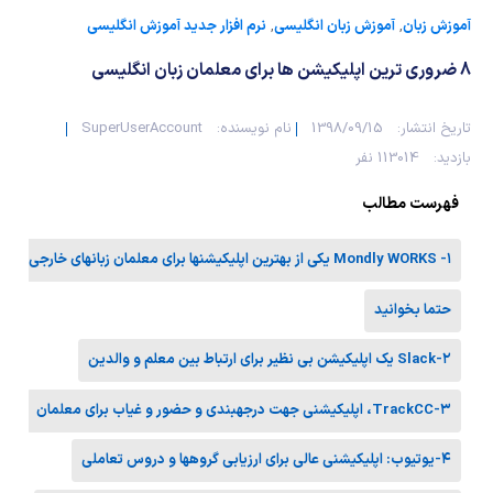
شیمی آلی
دندانپزشکی
رویدادهای ریاضی (کنفرانس و سمینارهای ریاضی)
آموزش زبان
,
آموزش زبان انگلیسی
,
نرم افزار جدید آموزش انگلیسی
روانپزشکی
صلاح های شیمیایی
8 ضروری ترین اپلیکیشن ها برای معلمان زبان انگلیسی
طب سنتی
مطالب جالب شیمی
تاریخ انتشار:
1398/09/15
نام نویسنده:
SuperUserAccount
بازدید:
113014 نفر
گیاهان دارویی
بمب های شیمیایی
فهرست مطالب
شیمی عمومی
۱- Mondly WORKS یکی از بهترین اپلیکیشنها برای معلمان زبانهای خارجی
شیمی سبز
حتما بخوانید
۲-Slack یک اپلیکیشن بی نظیر برای ارتباط بین معلم و والدین
۳-TrackCC، اپلیکیشنی جهت درجهبندی و حضور و غیاب برای معلمان
۴-یوتیوب: اپلیکیشنی عالی برای ارزیابی گروهها و دروس تعاملی