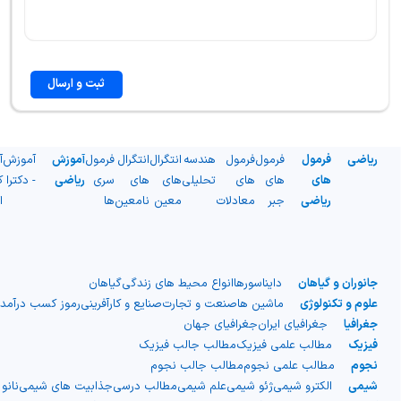
ثبت و ارسال
ریاضی
فرمول
فرمول
فرمول
هندسه
انتگرال
انتگرال
فرمول
آموزش
آموزش
آ
های
های
های
تحلیلی
های
های
سری
ریاضی
- دکترا
ک
ریاضی
جبر
معادلات
معین
نامعین
ها
ا
جانوران و گیاهان
دایناسورها
انواع محیط های زندگی
گیاهان
علوم و تکنولوژی
ماشین ها
صنعت و تجارت
صنایع و کارآفرینی
رموز کسب درآمد
جغرافیا
جغرافیای ایران
جغرافیای جهان
فیزیک
مطالب علمی فیزیک
مطالب جالب فیزیک
نجوم
مطالب علمی نجوم
مطالب جالب نجوم
شیمی
الکترو شیمی
ژئو شیمی
علم شیمی
مطالب درسی
جذابیت های شیمی
نانو