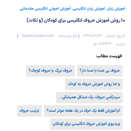
شیمی آلی
دندانپزشکی
رویدادهای ریاضی (کنفرانس و سمینارهای ریاضی)
آموزش زبان
,
آموزش زبان انگلیسی
,
آموزش اصولی انگلیسی مقدماتی
روانپزشکی
صلاح های شیمیایی
10 روش آموزش حروف انگلیسی برای کودکان (و نکات)
طب سنتی
مطالب جالب شیمی
تاریخ انتشار:
1399/06/23
نام نویسنده:
SuperUserAccount
بازدید:
127422 نفر
گیاهان دارویی
بمب های شیمیایی
فهرست مطالب
شیمی عمومی
حروف بی صدا یا صدا دار؟
حروف بزرگ یا حروف کوچک؟
شیمی سبز
و اما روش آموزش حروف به کودک
سردرگمی حروف، یک مشکل همیشگی…
آیا آموزش فقط یک حرف در یک هفته موثر است؟
ترتیب حروف
ویدیوی آموزش حروف انگلیسی برای کودکان