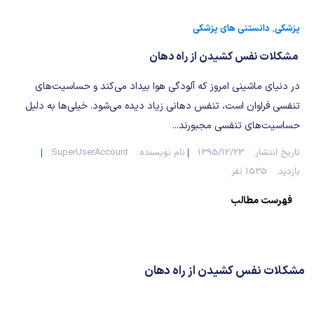
شیمی آلی
دندانپزشکی
رویدادهای ریاضی (کنفرانس و سمینارهای ریاضی)
پزشکی
,
دانستنی های پزشکی
روانپزشکی
صلاح های شیمیایی
مشکلات نفس کشیدن از راه دهان
طب سنتی
مطالب جالب شیمی
در دنیای ماشینی امروز که آلودگی هوا بیداد می‌کند و حساسیت‌های
تنفسی فراوان است، تنفس دهانی زیاد دیده می‌شود. خیلی‌ها به دلیل
گیاهان دارویی
بمب های شیمیایی
حساسیت‌های تنفسی مجبورند...
شیمی عمومی
تاریخ انتشار:
1395/12/23
نام نویسنده:
SuperUserAccount
بازدید:
1535 نفر
شیمی سبز
فهرست مطالب
مشکلات نفس کشیدن از راه دهان