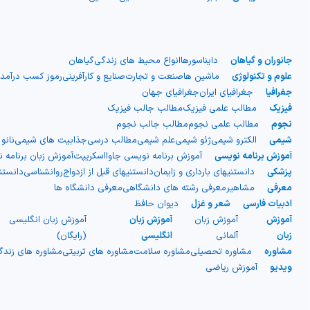
جانوران و گیاهان
دایناسورها
انواع محیط های زندگی
گیاهان
علوم و تکنولوژی
ماشین ها
صنعت و تجارت
صنایع و کارآفرینی
رموز کسب درآمد
جغرافیا
جغرافیای ایران
جغرافیای جهان
فیزیک
مطالب علمی فیزیک
مطالب جالب فیزیک
نجوم
مطالب علمی نجوم
مطالب جالب نجوم
شیمی
الکترو شیمی
ژئو شیمی
علم شیمی
مطالب درسی
جذابیت های شیمی
نانو
آموزش برنامه نویسی
آموزش برنامه نویسی جاوااسکریپت
آموزش زبان برنامه 
پزشکی
دانستنیهای بارداری و زایمان
دانستنیهای قبل از ازدواج
روانشناسی
دانست
معرفی
مشاهیر
معرفی رشته های دانشگاهی
معرفی دانشگاه ها
ادبیات فارسی
شعر و غزل
دیوان حافظ
آموزش
آموزش زبان
آموزش زبان
آموزش زبان انگلیسی
زبان
آلمانی
انگلیسی
(رایگان)
مشاوره
مشاوره تحصیلی
مشاوره سلامت
مشاوره های تربیتی
مشاوره های زند
ویدیو
آموزش ریاضی