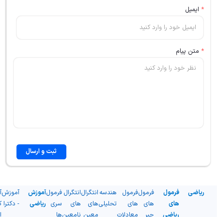
*
ایمیل
*
متن پیام
ثبت و ارسال
ریاضی
فرمول
فرمول
فرمول
هندسه
انتگرال
انتگرال
فرمول
آموزش
آموزش
آ
های
های
های
تحلیلی
های
های
سری
ریاضی
- دکترا
ک
ریاضی
جبر
معادلات
معین
نامعین
ها
ا