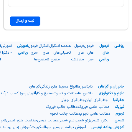
ثبت و ارسال
ریاضی
فرمول
فرمول
فرمول
هندسه
انتگرال
انتگرال
فرمول
آموزش
آموزش
آ
های
های
های
تحلیلی
های
های
سری
ریاضی
- دکترا
ک
ریاضی
جبر
معادلات
معین
نامعین
ها
ا
جانوران و گیاهان
دایناسورها
انواع محیط های زندگی
گیاهان
علوم و تکنولوژی
ماشین ها
صنعت و تجارت
صنایع و کارآفرینی
رموز کسب درآمد
جغرافیا
جغرافیای ایران
جغرافیای جهان
فیزیک
مطالب علمی فیزیک
مطالب جالب فیزیک
نجوم
مطالب علمی نجوم
مطالب جالب نجوم
شیمی
الکترو شیمی
ژئو شیمی
علم شیمی
مطالب درسی
جذابیت های شیمی
نانو
آموزش برنامه نویسی
آموزش برنامه نویسی جاوااسکریپت
آموزش زبان برنامه 