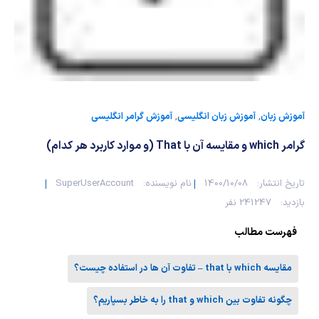
شیمی آلی
دندانپزشکی
رویدادهای ریاضی (کنفرانس و سمینارهای ریاضی)
روانپزشکی
صلاح های شیمیایی
طب سنتی
مطالب جالب شیمی
گیاهان دارویی
بمب های شیمیایی
آموزش زبان
,
آموزش زبان انگلیسی
,
آموزش گرامر انگلیسی
گرامر which و مقایسه آن با That (و موارد کاربرد هر کدام)
شیمی عمومی
تاریخ انتشار:
1400/10/08
نام نویسنده:
SuperUserAccount
شیمی سبز
بازدید:
241247 نفر
فهرست مطالب
مقایسه which با that – تفاوت آن ها در استفاده چیست؟
چگونه تفاوت بین which و that را به خاطر بسپاریم؟