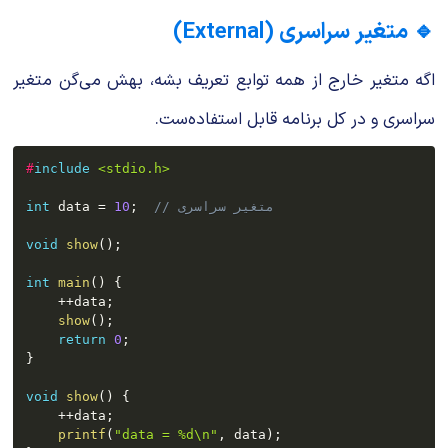
🔹 متغیر سراسری (External)
اگه متغیر خارج از همه توابع تعریف بشه، بهش می‌گن متغیر
سراسری و در کل برنامه قابل استفاده‌ست.
#
include
<stdio.h>
// متغیر سراسری
;
10
=
 data 
int
void
show
(
)
;
int
main
(
)
{
++
data
;
show
(
)
;
return
0
;
}
void
show
(
)
{
++
data
;
printf
(
"data = %d\n"
,
 data
)
;