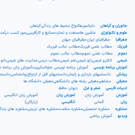
جانوران و گیاهان
دایناسورها
انواع محیط های زندگی
گیاهان
علوم و تکنولوژی
ماشین ها
صنعت و تجارت
صنایع و کارآفرینی
رموز کسب درآمد
جغرافیا
جغرافیای ایران
جغرافیای جهان
فیزیک
مطالب علمی فیزیک
مطالب جالب فیزیک
نجوم
مطالب علمی نجوم
مطالب جالب نجوم
شیمی
الکترو شیمی
ژئو شیمی
علم شیمی
مطالب درسی
جذابیت های شیمی
نانو
آموزش برنامه نویسی
آموزش برنامه نویسی جاوااسکریپت
آموزش زبان برنامه 
پزشکی
دانستنیهای بارداری و زایمان
دانستنیهای قبل از ازدواج
روانشناسی
دانست
معرفی
مشاهیر
معرفی رشته های دانشگاهی
معرفی دانشگاه ها
ادبیات فارسی
شعر و غزل
دیوان حافظ
آموزش
آموزش زبان
آموزش زبان
آموزش زبان انگلیسی
زبان
آلمانی
انگلیسی
(رایگان)
مشاوره
مشاوره تحصیلی
مشاوره سلامت
مشاوره های تربیتی
مشاوره های زند
ویدیو
آموزش ریاضی