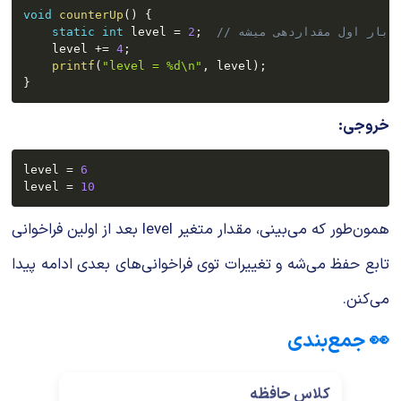
void
counterUp
(
)
{
فقط بار اول مقداردهی میشه
;
2
=
 level 
int
static
    level 
+=
4
;
printf
(
"level = %d\n"
,
 level
)
;
}
خروجی:
level 
=
6
level 
=
10
همون‌طور که می‌بینی، مقدار متغیر
level
بعد از اولین فراخوانی
تابع حفظ می‌شه و تغییرات توی فراخوانی‌های بعدی ادامه پیدا
می‌کنن.
👀 جمع‌بندی
کلاس حافظه