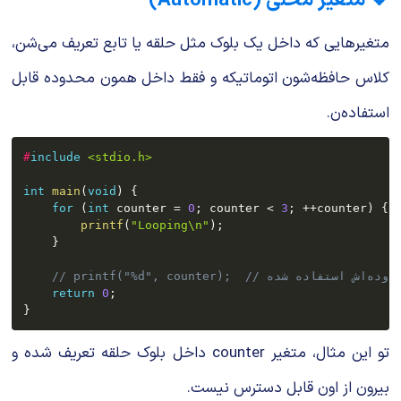
🔸 متغیر محلی (Automatic)
متغیرهایی که داخل یک بلوک مثل حلقه یا تابع تعریف می‌شن،
کلاس حافظه‌شون اتوماتیکه و فقط داخل همون محدوده قابل
استفاده‌ن.
#
include
<stdio.h>
int
main
(
void
)
{
for
(
int
 counter 
=
0
;
 counter 
<
3
;
++
counter
)
{
printf
(
"Looping\n"
)
;
}
ش استفاده شده
return
0
;
}
تو این مثال، متغیر
counter
داخل بلوک حلقه تعریف شده و
بیرون از اون قابل دسترس نیست.