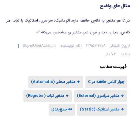
شیمی آلی
دندانپزشکی
رویدادهای ریاضی (کنفرانس و سمینارهای ریاضی)
مثال‌های واضح
روانپزشکی
صلاح های شیمیایی
در C هر متغیر یه کلاس حافظه داره: اتوماتیک، سراسری، استاتیک یا ثبات. هر
طب سنتی
مطالب جالب شیمی
کلاس، میدان دید و طول عمر متغیر رو مشخص می‌کنه ✅
تاریخ انتشار:
1395/12/08
نام نویسنده:
SuperUserAccount
گیاهان دارویی
بمب های شیمیایی
بازدید:
72 نفر
شیمی عمومی
فهرست مطالب
شیمی سبز
چهار کلاس حافظه در C
🔸 متغیر محلی (Automatic)
🔹 متغیر سراسری (External)
🔸 متغیر ثبات (Register)
🔹 متغیر استاتیک (Static)
👀 جمع‌بندی