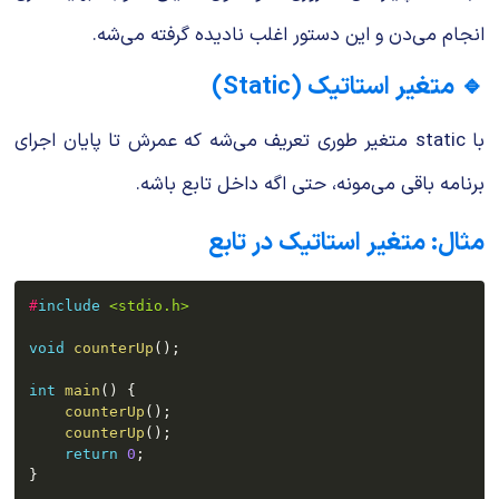
انجام می‌دن و این دستور اغلب نادیده گرفته می‌شه.
🔹 متغیر استاتیک (Static)
با
static
متغیر طوری تعریف می‌شه که عمرش تا پایان اجرای
برنامه باقی می‌مونه، حتی اگه داخل تابع باشه.
مثال: متغیر استاتیک در تابع
#
include
<stdio.h>
void
counterUp
(
)
;
int
main
(
)
{
counterUp
(
)
;
counterUp
(
)
;
return
0
;
}