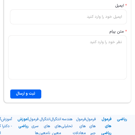
*
ایمیل
*
متن پیام
ثبت و ارسال
ریاضی
فرمول
فرمول
فرمول
هندسه
انتگرال
انتگرال
فرمول
آموزش
آموزش
آ
های
های
های
تحلیلی
های
های
سری
ریاضی
- دکترا
ک
ریاضی
جبر
معادلات
معین
نامعین
ها
ا