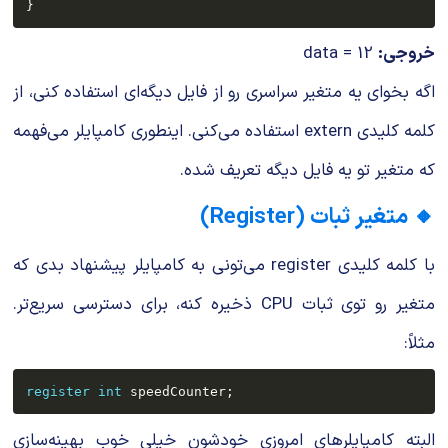
}
خروجی:
data = 12
اگه بخوای یه متغیر سراسری رو از فایل دیگه‌ای استفاده کنی، از
کلمه کلیدی
extern
استفاده می‌کنی. اینطوری کامپایلر می‌فهمه
که متغیر تو یه فایل دیگه تعریف شده.
🔸 متغیر ثبات (Register)
با کلمه کلیدی
register
می‌تونی به کامپایلر پیشنهاد بدی که
متغیر رو توی ثبات CPU ذخیره کنه، برای دسترسی سریع‌تر.
مثلاً:
register
int
 speedCounter
;
البته کامپایلرهای امروزی خودشون خیلی خوب بهینه‌سازی