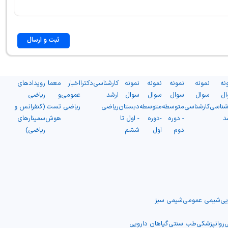
ثبت و ارسال
نه
نمونه
نمونه
نمونه
نمونه
کارشناسی
دکترا
اخبار
معما
رویدادهای
ال
سوال
سوال
سوال
سوال
ارشد
عمومی
و
ریاضی
شناسی
کارشناسی
متوسطه
متوسطه
دبستان
ریاضی
ریاضی
تست
(کنفرانس و
د
- دوره
-دوره
- اول تا
هوش
سمینارهای
دوم
اول
ششم
ریاضی)
یی
شیمی عمومی
شیمی سبز
ی
روانپزشکی
طب سنتی
گیاهان دارویی