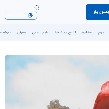
راون (کتاب نکته‌های کوچک زندگی)
ورود | ثبت نام
نجوم
مشاوره
تاریخ و جغرافیا
علوم انسانی
معرفی
نمونه س