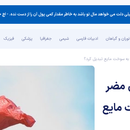
لی دلت می خواهد مال تو باشد به خاطر مقدار كمی پول آن را از دست نده. -
اچ جکسون ب
وران و گیاهان
ادبیات فارسی
شیمی
جغرافیا
پزشکی
فیزیک
به سوخت مایع تبدیل کرد؟
 مضر
 مایع