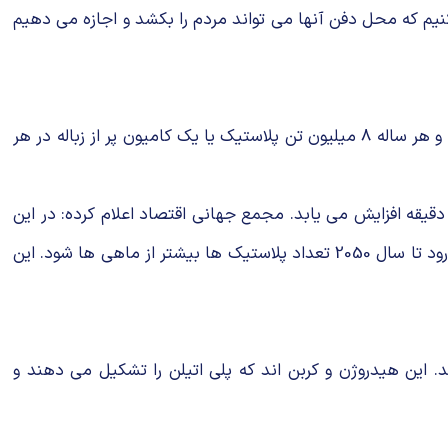
کنیم که محل دفن آنها می تواند مردم را بکشد و اجازه می دهیم
در اوایل سال 2016 گزارشی منتشر شد که نشان می دهد 95 درصد از پلاستیک ها پس از تنها یک بار مصرف دور انداخته می شوند و هر ساله 8 میلیون تن پلاستیک یا یک کامیون پر از زباله در هر
 به دو کامیون و در سال 2050 به چهار کامیون پر از زباله در هر دقیقه افزایش می یابد. مجمع جهانی اقتصاد اعلام کرده: در این
سناریو انتظار می رود که در سال 2025 اقیانوس ها به ازای هر سه تن ماهی حدود یک تن پلاستیک وجود داشته باشد و انتظار می رود تا سال 2050 تعداد پلاستیک ها بیشتر از ماهی ها شود. این
. این هیدروژن و کربن اند که پلی اتیلن را تشکیل می دهند و