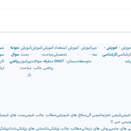
موزش -
آموزش -
جبر
آموزش
آموزش
استعداد
آموزش
آموزش
آموزش
نمونه
نمو
ارشناسی
کارشناسی
سه
-
-
تحصیلی
مباحث
-
- بحث
سوال
سو
رشد
متوسطه
دبستان
- GMAT
متفرقه
سوالات
پیرامون
ریاضی
کار
ریاضی
جالب
مباحث
ارش
باز
 شیمی
شیمی تجزیه
شیمی آلی
سلاح های شیمیایی
مطالب جالب شیمی
بمب های شیمیا
نویسی سی C
نی های جنسی
روش های درمانی
مطالب جالب پزشکی
دانستنی های پزشکی
دندانپزشک