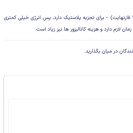
از آنجایی که این فرآیند نیاز به گرمایی در حدود 175 درجه سانتی گراد ( 347 فارنهایت ) – به جای 400 درجه سانتی گراد ( 752 فارنهایت) – برای تجزیه پلاستیک دارد، پس انرژی خیلی کمتری
ندگان در میان بگذارید.