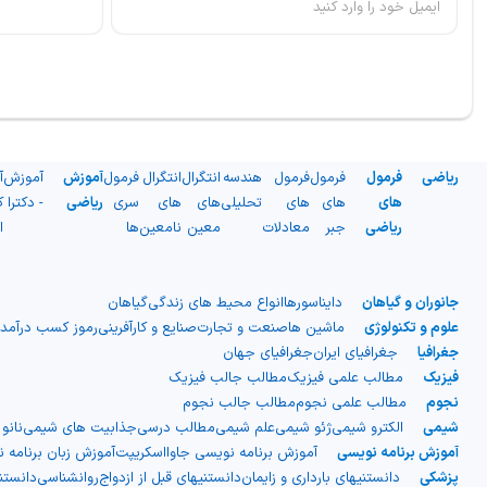
ریاضی
فرمول
فرمول
فرمول
هندسه
انتگرال
انتگرال
فرمول
آموزش
آموزش
آ
های
های
های
تحلیلی
های
های
سری
ریاضی
- دکترا
ک
ریاضی
جبر
معادلات
معین
نامعین
ها
ا
جانوران و گیاهان
دایناسورها
انواع محیط های زندگی
گیاهان
علوم و تکنولوژی
ماشین ها
صنعت و تجارت
صنایع و کارآفرینی
رموز کسب درآمد
جغرافیا
جغرافیای ایران
جغرافیای جهان
فیزیک
مطالب علمی فیزیک
مطالب جالب فیزیک
نجوم
مطالب علمی نجوم
مطالب جالب نجوم
شیمی
الکترو شیمی
ژئو شیمی
علم شیمی
مطالب درسی
جذابیت های شیمی
نانو
آموزش برنامه نویسی
آموزش برنامه نویسی جاوااسکریپت
آموزش زبان برنامه 
پزشکی
دانستنیهای بارداری و زایمان
دانستنیهای قبل از ازدواج
روانشناسی
دانست