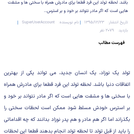
شیمی آلی
دندانپزشکی
رویدادهای ریاضی (کنفرانس و سمینارهای ریاضی)
باشد. لحظه تولد این فرد قطعا برای مادرش همراه با سختی ها و مشقت
هایی است که اگر مادر نتواند بر خود و بر استرس...
روانپزشکی
صلاح های شیمیایی
تاریخ انتشار:
1395/12/23
نام نویسنده:
SuperUserAccount
بازدید:
2079 نفر
طب سنتی
مطالب جالب شیمی
فهرست مطالب
گیاهان دارویی
بمب های شیمیایی
شیمی عمومی
تولد یک نوزاد، یک انسان جدید، می تواند یکی از بهترین
شیمی سبز
اتفاقات دنیا باشد. لحظه تولد این فرد قطعا برای مادرش همراه
با سختی ها و مشقت هایی است که اگر مادر نتواند بر خود و
بر استرس خودش مسلط شود ممکن است لحظات سختی را
بگذراند اما اگر هم مادر و هم پدر نوزاد بدانند که چه اقداماتی
را باید از قبل تولد تا لحظه تولد انجام بدهند قطعا این لحظات