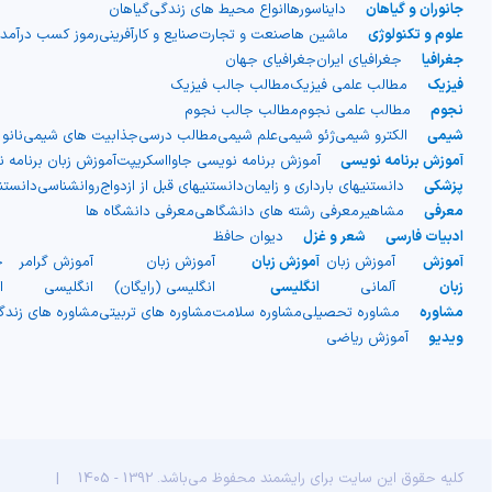
جانوران و گیاهان
دایناسورها
انواع محیط های زندگی
گیاهان
علوم و تکنولوژی
ماشین ها
صنعت و تجارت
صنایع و کارآفرینی
رموز کسب درآمد
جغرافیا
جغرافیای ایران
جغرافیای جهان
فیزیک
مطالب علمی فیزیک
مطالب جالب فیزیک
نجوم
مطالب علمی نجوم
مطالب جالب نجوم
شیمی
الکترو شیمی
ژئو شیمی
علم شیمی
مطالب درسی
جذابیت های شیمی
نانو
آموزش برنامه نویسی
آموزش برنامه نویسی جاوااسکریپت
آموزش زبان برنامه 
پزشکی
دانستنیهای بارداری و زایمان
دانستنیهای قبل از ازدواج
روانشناسی
دانست
معرفی
مشاهیر
معرفی رشته های دانشگاهی
معرفی دانشگاه ها
ادبیات فارسی
شعر و غزل
دیوان حافظ
آموزش
آموزش زبان
آموزش زبان
آموزش زبان
آموزش گرامر
ج
زبان
آلمانی
انگلیسی
انگلیسی (رایگان)
انگلیسی
ا
مشاوره
مشاوره تحصیلی
مشاوره سلامت
مشاوره های تربیتی
مشاوره های زند
ویدیو
آموزش ریاضی
کلیه حقوق این سایت برای رایشمند محفوظ می‌باشد. 1392 - 1405
|