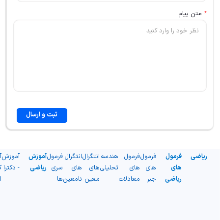
*
متن پیام
ثبت و ارسال
ریاضی
فرمول
فرمول
فرمول
هندسه
انتگرال
انتگرال
فرمول
آموزش
آموزش
آ
های
های
های
تحلیلی
های
های
سری
ریاضی
- دکترا
ک
ریاضی
جبر
معادلات
معین
نامعین
ها
ا