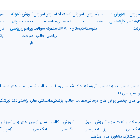
موزش -
آموزش -
جبر
آموزش
آموزش
استعداد
آموزش
آموزش
آموزش
نمونه
نمو
ارشناسی
کارشناسی
سه
-
-
تحصیلی
مباحث
-
- بحث
سوال
سو
رشد
متوسطه
دبستان
- GMAT
متفرقه
سوالات
پیرامون
ریاضی
کار
ریاضی
جالب
مباحث
ارش
باز
 شیمی
شیمی تجزیه
شیمی آلی
سلاح های شیمیایی
مطالب جالب شیمی
بمب های شیمیا
نویسی سی C
نی های جنسی
روش های درمانی
مطالب جالب پزشکی
دانستنی های پزشکی
دندانپزشک
ملات و لغات مهم
آموزش اصول
آموزش مکالمه
سایر آزمون های زبان
آموزش ت
نگلیسی
رزومه نویسی
انگلیسی
انگلیسی
آزمون آ
گی مشترک
مشاوره های مذهبی