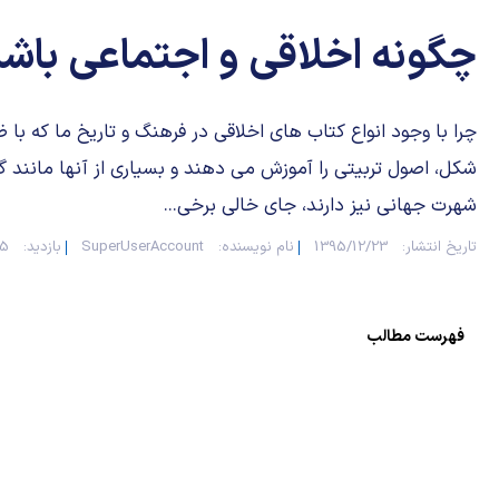
چگونه اخلاقی و اجتماعی باش
چرا با وجود انواع كتاب هاى اخلاقى در فرهنگ و تاریخ ما كه با 
شكل، اصول تربیتى را آموزش مى دهند و بسیارى از آنها مانند
شهرت جهانى نیز دارند، جاى خالى برخى...
تاریخ انتشار:
1395/12/23
نام نویسنده:
SuperUserAccount
بازدید:
415
فهرست مطالب