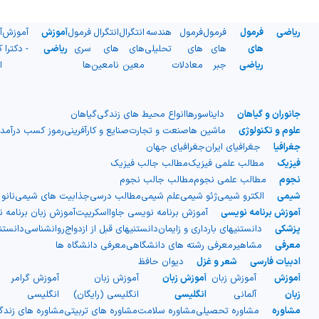
ریاضی
فرمول
فرمول
فرمول
هندسه
انتگرال
انتگرال
فرمول
آموزش
آموزش
آ
های
های
های
تحلیلی
های
های
سری
ریاضی
- دکترا
ک
ریاضی
جبر
معادلات
معین
نامعین
ها
ا
جانوران و گیاهان
دایناسورها
انواع محیط های زندگی
گیاهان
علوم و تکنولوژی
ماشین ها
صنعت و تجارت
صنایع و کارآفرینی
رموز کسب درآمد
جغرافیا
جغرافیای ایران
جغرافیای جهان
فیزیک
مطالب علمی فیزیک
مطالب جالب فیزیک
نجوم
مطالب علمی نجوم
مطالب جالب نجوم
شیمی
الکترو شیمی
ژئو شیمی
علم شیمی
مطالب درسی
جذابیت های شیمی
نانو
آموزش برنامه نویسی
آموزش برنامه نویسی جاوااسکریپت
آموزش زبان برنامه 
پزشکی
دانستنیهای بارداری و زایمان
دانستنیهای قبل از ازدواج
روانشناسی
دانست
معرفی
مشاهیر
معرفی رشته های دانشگاهی
معرفی دانشگاه ها
ادبیات فارسی
شعر و غزل
دیوان حافظ
آموزش
آموزش زبان
آموزش زبان
آموزش زبان
آموزش گرامر
ج
زبان
آلمانی
انگلیسی
انگلیسی (رایگان)
انگلیسی
ا
مشاوره
مشاوره تحصیلی
مشاوره سلامت
مشاوره های تربیتی
مشاوره های زند