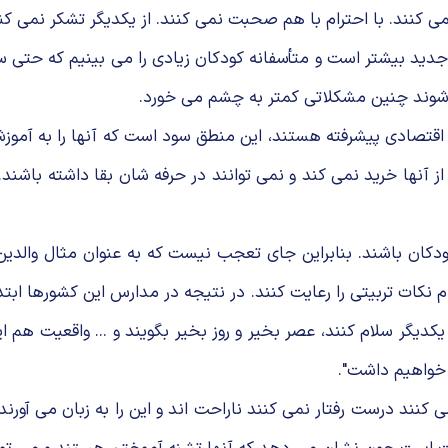
مى كنند. با احترام با هم صحبت نمى كنند. از یكدیگر تشكر نمى كن
 بیشتر است و متأسفانه كودكان زیادى را مى بینیم كه حتى ساده 
 شوند چنین مشكلاتى كمتر به چشم مى خورد.
 اقتصادى پیشرفته هستند، این منطق سود است كه آنها را به آموز
ز آنها خرید نمى كند و نمى توانند در حرفه شان بقا داشته باشند.
ان باشند. بنابراین جاى تعجب نیست كه به عنوان مثال والدین
 نكات تربیتى را رعایت كنند. در نتیجه در مدارس این كشورها اب
یكدیگر سلام كنند، عصر بخیر و روز بخیر بگویند و ... واقعیت ه
خواهیم داشت".
 كنند درست رفتار نمى كنند ناراحت اند و این را به زبان مى آور