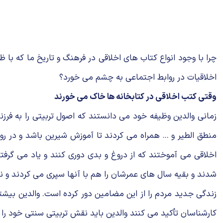
چرا با وجود انواع كتاب هاى اخلاقى در فرهنگ و تاریخ ما كه با
اخلاقیات در روابط اجتماعى به چشم مى خورد؟
وقتى كتب اخلاقى در كتابخانه ها خاك مى خورند
زمانى والدین وظیفه خود می دانستند كه اصول تربیتى را به فرز
منطق الطیر و ... همراه مى كردند تا آموزش شیرین باشد و در ر
اخلاقى مى آموختند كه از دروغ و بدى دورى كنند و یاد مى گرفت
شدند و بقیه سال های عمرشان را هم با آنها سپری می کردند و نک
زندگى جدید مردم را از این مضامین دور كرده است. والدین بیشتر
كارشناسان تأكید مى كنند والدین باید نقش تربیتى سنتى خود را 