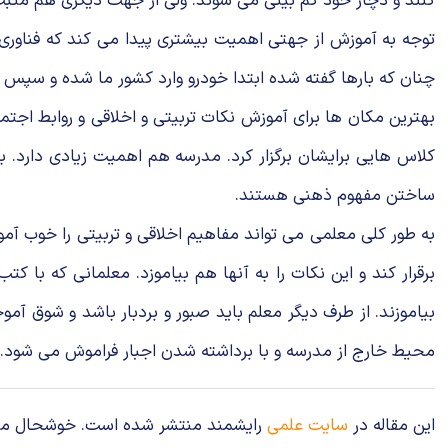
كنند و دچار خود كم بینى مى شوند. ولى از جهت دیگرى هم مثبت
توجه به آموزش از جهتى اهمیت بیشترى پیدا مى كند كه فناورى ن
چنان كه بارها گفته شده ابتدا خودرو وارد كشور ما شده و سپس فر
بهترین مكان ها براى آموزش نكات تربیتى و اخلاقى و روابط اجتم
كلاس هایى برایشان برگزار كرد. مدرسه هم اهمیت زیادى دارد. 
ساختن مفهوم ذهنى هستند.
به طور كلى معلمى مى تواند مفاهیم اخلاقى و تربیتى را خوب آم
برقرار كند و این نكات را به آنها هم بیاموزد. معلمانى كه با ك
بیاموزند. از طرف دیگر معلم باید صبور و بردبار باشد و شوق آمو
محیط خارج از مدرسه و با برداشته شدن اجبار فراموش مى شود. در 
این مقاله در
سایت علمی
رایشمند منتشر شده است. خوشحال می‌شوی