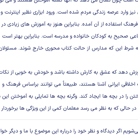
 است چون نشان مى دهد كه آنها تشنه آموختن هستند و مى توان ب
یز وارد عرصه زندگى مردم شده است. ورود ابزارى نظیر اینترنت 
هنگ استفاده از آن آمده. بنابراین هنوز به آموزش هاى زیادى در ای
اعى صحیح به كودكان خانواده و مدرسه است. بنابراین بهتر است د
به شرط این كه مدارس از حالت كتاب محورى خارج شوند. مسئولان 
وزش دهد كه عشق به كارش داشته باشد و خودش به خوبى از نكات تر
تب اخلاقى ایرانى آشنا هستند، طبیعتاً مى توانند براساس فرهنگ و
ختن را در بچه ها ایجاد كند. وگرنه بچه ها تمایلى به آموختن این
حالى كه به نظر مى رسد معلمان كمى از این ویژگى ها برخوردار هست
م اگر دیدگاه و نظر خود را درباره این موضوع با ما و دیگر خوان