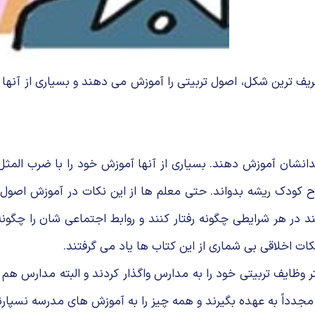
 ظریف ترین شكل، اصول تربیتى را آموزش مى دهند و بسیارى از آنه
ندانشان آموزش دهند. بسیارى از آنها آموزش خود را با ضرب المث
وح كودك ریشه بدواند. حتى معلم ها از این نكات در آموزش اصول ت
ند در هر شرایطى چگونه رفتار كنند و روابط اجتماعى شان را چگو
ات اخلاقی بی شماری از این کتاب ها یاد می گرفتند.
 وظایف تربیتى خود را به مدارس واگذار كردند و البته مدارس هم
مجدداً به عهده بگیرند و همه چیز را به آموزش هاى مدرسه نسپارن