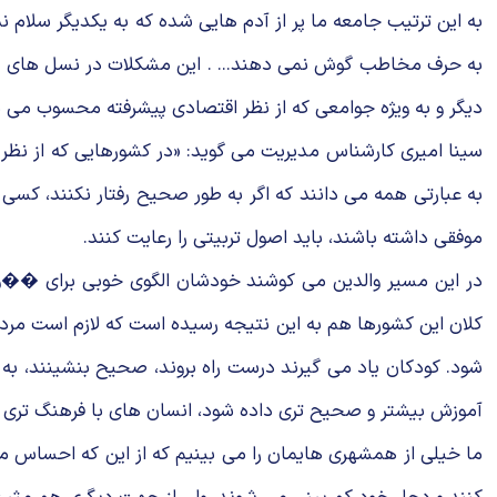
به این ترتیب جامعه ما پر از آدم هایى شده كه به یكدیگر سلام ن
به حرف مخاطب گوش نمى دهند... . این مشكلات در نسل هاى جدید
دیگر و به ویژه جوامعى كه از نظر اقتصادى پیشرفته محسوب مى
سینا امیرى كارشناس مدیریت مى گوید: «در كشورهایى كه از نظر
به عبارتى همه مى دانند كه اگر به طور صحیح رفتار نكنند، كسى ا
موفقى داشته باشند، باید اصول تربیتى را رعایت كنند.
در این مسیر والدین مى كوشند خودشان الگوى خوبى براى ��ودك
كلان این كشورها هم به این نتیجه رسیده است كه لازم است مردم
شود. كودكان یاد مى گیرند درست راه بروند، صحیح بنشینند، به 
آموزش بیشتر و صحیح ترى داده شود، انسان هاى با فرهنگ ترى 
ما خیلى از همشهرى هایمان را مى بینیم كه از این كه احساس مى