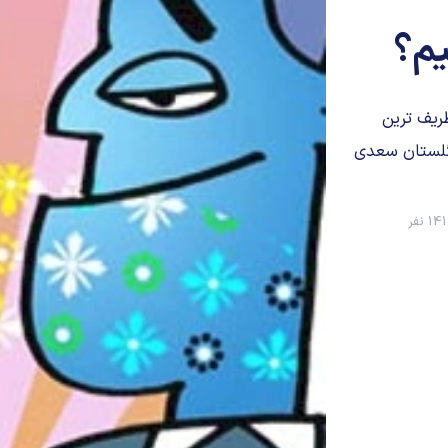
یم؟
ظریف ترین
 گلستان سعدی
1 نفر