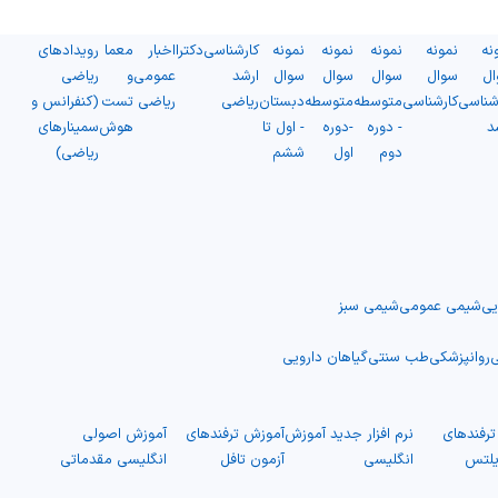
نه
نمونه
نمونه
نمونه
نمونه
کارشناسی
دکترا
اخبار
معما
رویدادهای
ال
سوال
سوال
سوال
سوال
ارشد
عمومی
و
ریاضی
شناسی
کارشناسی
متوسطه
متوسطه
دبستان
ریاضی
ریاضی
تست
(کنفرانس و
د
- دوره
-دوره
- اول تا
هوش
سمینارهای
دوم
اول
ششم
ریاضی)
یی
شیمی عمومی
شیمی سبز
ی
روانپزشکی
طب سنتی
گیاهان دارویی
رفندهای
نرم افزار جدید آموزش
آموزش ترفندهای
آموزش اصولی
یلتس
انگلیسی
آزمون تافل
انگلیسی مقدماتی