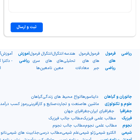
ثبت و ارسال
ریاضی
فرمول
فرمول
فرمول
هندسه
انتگرال
انتگرال
فرمول
آموزش
آموزش
آ
های
های
های
تحلیلی
های
های
سری
ریاضی
- دکترا
ک
ریاضی
جبر
معادلات
معین
نامعین
ها
ا
جانوران و گیاهان
دایناسورها
انواع محیط های زندگی
گیاهان
علوم و تکنولوژی
ماشین ها
صنعت و تجارت
صنایع و کارآفرینی
رموز کسب درآمد
جغرافیا
جغرافیای ایران
جغرافیای جهان
فیزیک
مطالب علمی فیزیک
مطالب جالب فیزیک
نجوم
مطالب علمی نجوم
مطالب جالب نجوم
شیمی
الکترو شیمی
ژئو شیمی
علم شیمی
مطالب درسی
جذابیت های شیمی
نانو