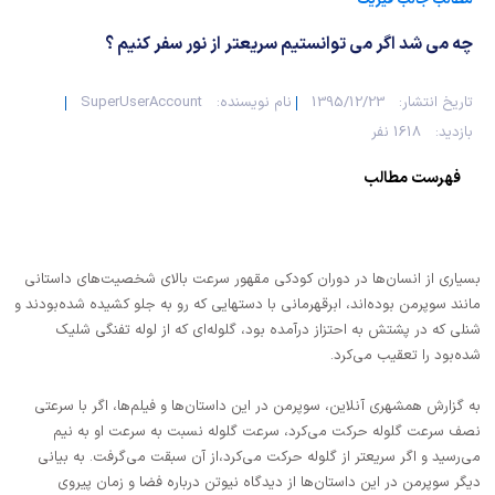
شیمی آلی
دندانپزشکی
رویدادهای ریاضی (کنفرانس و سمینارهای ریاضی)
چه می شد اگر می توانستیم سریعتر از نور سفر کنیم ؟
روانپزشکی
صلاح های شیمیایی
تاریخ انتشار:
1395/12/23
نام نویسنده:
SuperUserAccount
طب سنتی
مطالب جالب شیمی
بازدید:
1618 نفر
گیاهان دارویی
بمب های شیمیایی
فهرست مطالب
شیمی عمومی
بسیاری از انسان‌ها در دوران کودکی مقهور سرعت بالای شخصیت‌های داستانی
شیمی سبز
مانند سوپرمن بوده‌اند، ابرقهرمانی با دستهایی که رو به جلو کشیده شده‌بودند و
شنلی که در پشتش به احتزاز درآمده بود، گلوله‌ای که از لوله تفنگی شلیک
شده‌بود را تعقیب می‌کرد.
به گزارش همشهری آنلاین، سوپرمن در این داستان‌ها و فیلم‌ها، اگر با سرعتی
نصف سرعت گلوله حرکت می‌کرد، سرعت گلوله نسبت به سرعت او به نیم
می‌رسید و اگر سریعتر از گلوله حرکت می‌کرد،‌از آن سبقت می‌گرفت. به بیانی
دیگر سوپرمن در این داستان‌ها از دیدگاه نیوتن درباره فضا و زمان پیروی