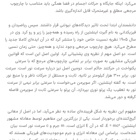
می‌کرد: اینکه جایگاه و حرکات اجسام در فضا همگی باید متناسب با چارچوب
مرجعی مطلق و غیرمتحرک قابل اندازه‌گیری باشد.
دانشمندان ابتدا تحت تاثیر دیدگاه‌های نیوتنی قرار داشتند. سپس ریاضیدان و
فیزیکدانی به نام آلبرت اینشتین از راه رسیده و همه‌چیز را زیر و رو کرد. وی در
سال ۱۹۰۵ نظریه نسبیت خاص خود را منتشر کرد که در آن ایده‌ای کاملا جدید را
مطرح می‌کرد: هیچ چارچوب مرجعی وجود ندارد و همه‌چیز، حتی زمان نسبی
است. دو اصل مهم از نظریه وی پشتیبانی کرد. اولین اصل این است که قوانین
فیزیکی مشابهی به صورت برابر بر تمامی چارچوب‌های مرجع که با سرعتی
یکنواخت در حرکتند حاکم است. دومین اصل نیز درباره سرعت نور است: سرعت
نور، برابر ۳۰۰ هزار کیلومتر بر ثانیه، ثابت و مستقل از حرکات ناظر و یا منبع نور
است. به گفته اینشتین، اگر سوپرمن می‌خواست با سرعتی برابر نیمی از سرعت
نور به تعقیب یک پرتو نوری بپردازد،‌ آن پرتو با سرعتی ثابت از سوپرمن فاصله
گرفته و دور می‌شد.
مفهوم این نظریه به شکل فریبنده‌ای ساده به نظر می‌آید، اما در اصل از معانی
گیج‌کننده‌ای برخوردار است. یکی از بزرگترین این مفاهیم توسط معادله مشهور
اینشتین، E = mc²، که در آن E انرژی است،‌ m جرم و c سرعت نور است بیان
شده‌است. براساس این معادله انرژی و جرم موجودیت‌های فیزیکی هستند که