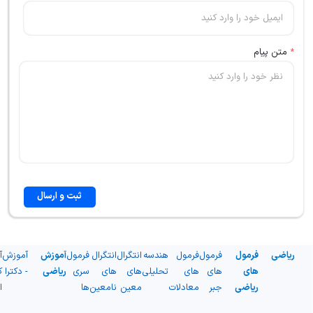
*
متن پیام
ثبت و ارسال
ریاضی
فرمول
فرمول
فرمول
هندسه
انتگرال
انتگرال
فرمول
آموزش
آموزش
آ
های
های
های
تحلیلی
های
های
سری
ریاضی
- دکترا
ک
ریاضی
جبر
معادلات
معین
نامعین
ها
ا