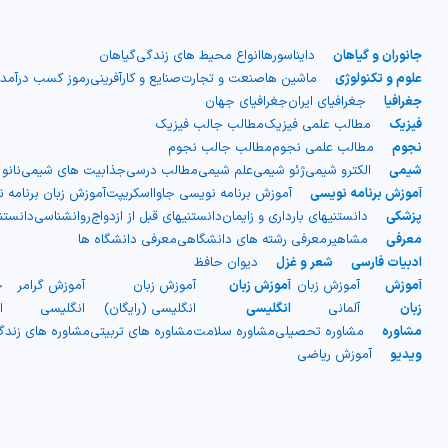
جانوران و گیاهان
دایناسورها
انواع محیط های زندگی
گیاهان
علوم و تکنولوژی
ماشین ها
صنعت و تجارت
صنایع و کارآفرینی
رموز کسب درآمد
جغرافیا
جغرافیای ایران
جغرافیای جهان
فیزیک
مطالب علمی فیزیک
مطالب جالب فیزیک
نجوم
مطالب علمی نجوم
مطالب جالب نجوم
شیمی
الکترو شیمی
ژئو شیمی
علم شیمی
مطالب درسی
جذابیت های شیمی
نانو
آموزش برنامه نویسی
آموزش برنامه نویسی جاوااسکریپت
آموزش زبان برنامه 
پزشکی
دانستنیهای بارداری و زایمان
دانستنیهای قبل از ازدواج
روانشناسی
دانست
معرفی
مشاهیر
معرفی رشته های دانشگاهی
معرفی دانشگاه ها
ادبیات فارسی
شعر و غزل
دیوان حافظ
آموزش
آموزش زبان
آموزش زبان
آموزش زبان
آموزش گرامر
ج
زبان
آلمانی
انگلیسی
انگلیسی (رایگان)
انگلیسی
ا
مشاوره
مشاوره تحصیلی
مشاوره سلامت
مشاوره های تربیتی
مشاوره های زند
ویدیو
آموزش ریاضی