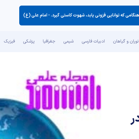
نگامی كه توانایی فزونی یابد، شهوت كاستی گیرد. -
امام علی (ع)
وران و گیاهان
ادبیات فارسی
شیمی
جغرافیا
پزشکی
فیزیک
ر