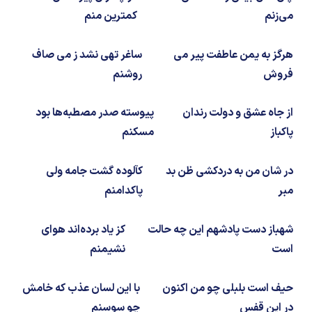
شیمی آلی
دندانپزشکی
رویدادهای ریاضی (کنفرانس و سمینارهای ریاضی)
می‌زنم
کمترین منم
روانپزشکی
صلاح های شیمیایی
هرگز به یمن عاطفت پیر می
ساغر تهی نشد ز می صاف
طب سنتی
مطالب جالب شیمی
فروش
روشنم
گیاهان دارویی
بمب های شیمیایی
از جاه عشق و دولت رندان
پیوسته صدر مصطبه‌ها بود
پاکباز
مسکنم
شیمی عمومی
در شان من به دردکشی ظن بد
کآلوده گشت جامه ولی
شیمی سبز
مبر
پاکدامنم
شهباز دست پادشهم این چه حالت
کز یاد برده‌اند هوای
است
نشیمنم
حیف است بلبلی چو من اکنون
با این لسان عذب که خامش
در این قفس
چو سوسنم