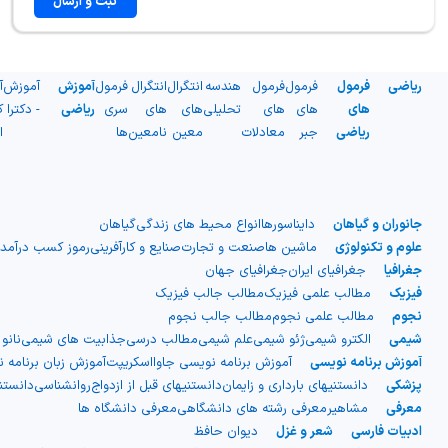
ثبت و ارسال
ریاضی
فرمول
فرمول
فرمول
هندسه
انتگرال
انتگرال
فرمول
آموزش
آموزش
آ
های
های
های
تحلیلی
های
های
سری
ریاضی
- دکترا
ک
ریاضی
جبر
معادلات
معین
نامعین
ها
ا
جانوران و گیاهان
دایناسورها
انواع محیط های زندگی
گیاهان
علوم و تکنولوژی
ماشین ها
صنعت و تجارت
صنایع و کارآفرینی
رموز کسب درآمد
جغرافیا
جغرافیای ایران
جغرافیای جهان
فیزیک
مطالب علمی فیزیک
مطالب جالب فیزیک
نجوم
مطالب علمی نجوم
مطالب جالب نجوم
شیمی
الکترو شیمی
ژئو شیمی
علم شیمی
مطالب درسی
جذابیت های شیمی
نانو
آموزش برنامه نویسی
آموزش برنامه نویسی جاوااسکریپت
آموزش زبان برنامه 
پزشکی
دانستنیهای بارداری و زایمان
دانستنیهای قبل از ازدواج
روانشناسی
دانست
معرفی
مشاهیر
معرفی رشته های دانشگاهی
معرفی دانشگاه ها
ادبیات فارسی
شعر و غزل
دیوان حافظ