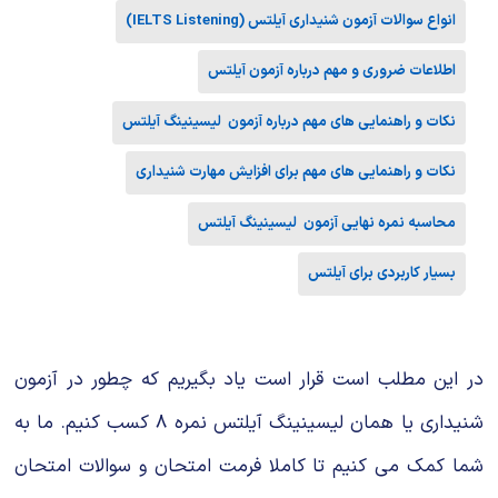
شیمی آلی
دندانپزشکی
رویدادهای ریاضی (کنفرانس و سمینارهای ریاضی)
انواع سوالات آزمون شنیداری آیلتس (IELTS Listening)
روانپزشکی
صلاح های شیمیایی
اطلاعات ضروری و مهم درباره آزمون آیلتس
طب سنتی
مطالب جالب شیمی
نکات و راهنمایی های مهم درباره آزمون لیسینینگ آیلتس
نکات و راهنمایی های مهم برای افزایش مهارت شنیداری
گیاهان دارویی
بمب های شیمیایی
محاسبه نمره نهایی آزمون لیسینینگ آیلتس
شیمی عمومی
بسیار کاربردی برای آیلتس
شیمی سبز
در این مطلب است قرار است یاد بگیریم که چطور در آزمون
شنیداری یا همان لیسینینگ آیلتس نمره ۸ کسب کنیم. ما به
شما کمک می کنیم تا کاملا فرمت امتحان و سوالات امتحان