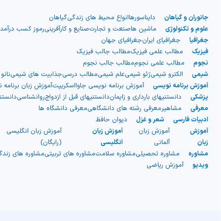
جانوران و گیاهان
دایناسورها
انواع محیط های زندگی
گیاهان
علوم و تکنولوژی
ماشین ها
صنعت و تجارت
صنایع و کارآفرینی
رموز کسب درآمد
جغرافیا
جغرافیای ایران
جغرافیای جهان
فیزیک
مطالب علمی فیزیک
مطالب جالب فیزیک
نجوم
مطالب علمی نجوم
مطالب جالب نجوم
شیمی
الکترو شیمی
ژئو شیمی
علم شیمی
مطالب درسی
جذابیت های شیمی
نانو
آموزش برنامه نویسی
آموزش برنامه نویسی جاوااسکریپت
آموزش زبان برنامه 
پزشکی
دانستنیهای بارداری و زایمان
دانستنیهای قبل از ازدواج
روانشناسی
دانست
معرفی
مشاهیر
معرفی رشته های دانشگاهی
معرفی دانشگاه ها
ادبیات فارسی
شعر و غزل
دیوان حافظ
آموزش
آموزش زبان
آموزش زبان
آموزش زبان انگلیسی
زبان
آلمانی
انگلیسی
(رایگان)
مشاوره
مشاوره تحصیلی
مشاوره سلامت
مشاوره های تربیتی
مشاوره های زند
ویدیو
آموزش ریاضی