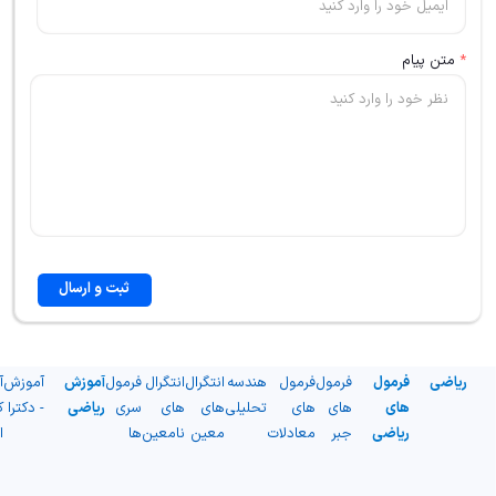
*
متن پیام
ثبت و ارسال
ریاضی
فرمول
فرمول
فرمول
هندسه
انتگرال
انتگرال
فرمول
آموزش
آموزش
آ
های
های
های
تحلیلی
های
های
سری
ریاضی
- دکترا
ک
ریاضی
جبر
معادلات
معین
نامعین
ها
ا