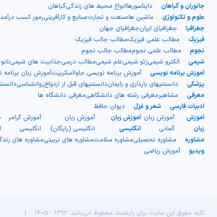
جانوران و گیاهان
دایناسورها
انواع محیط های زندگی
گیاهان
علوم و تکنولوژی
ماشین ها
صنعت و تجارت
صنایع و کارآفرینی
رموز کسب درآمد
جغرافیا
جغرافیای ایران
جغرافیای جهان
فیزیک
مطالب علمی فیزیک
مطالب جالب فیزیک
نجوم
مطالب علمی نجوم
مطالب جالب نجوم
شیمی
الکترو شیمی
ژئو شیمی
علم شیمی
مطالب درسی
جذابیت های شیمی
نانو
آموزش برنامه نویسی
آموزش برنامه نویسی جاوااسکریپت
آموزش زبان برنامه 
پزشکی
دانستنیهای بارداری و زایمان
دانستنیهای قبل از ازدواج
روانشناسی
دانست
معرفی
مشاهیر
معرفی رشته های دانشگاهی
معرفی دانشگاه ها
ادبیات فارسی
شعر و غزل
دیوان حافظ
آموزش
آموزش زبان
آموزش زبان
آموزش زبان
آموزش گرامر
ج
زبان
آلمانی
انگلیسی
انگلیسی (رایگان)
انگلیسی
ا
مشاوره
مشاوره تحصیلی
مشاوره سلامت
مشاوره های تربیتی
مشاوره های زند
ویدیو
آموزش ریاضی
کلیه حقوق این سایت برای رایشمند محفوظ می‌باشد. 1392 - 1405
|