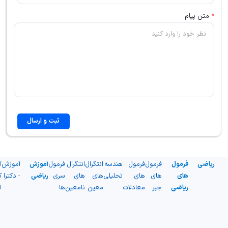
*
متن پیام
ثبت و ارسال
ریاضی
فرمول
فرمول
فرمول
هندسه
انتگرال
انتگرال
فرمول
آموزش
آموزش
آ
های
های
های
تحلیلی
های
های
سری
ریاضی
- دکترا
ک
ریاضی
جبر
معادلات
معین
نامعین
ها
ا