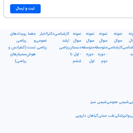
ثبت و ارسال
نه
نمونه
نمونه
نمونه
نمونه
کارشناسی
دکترا
اخبار
معما
رویدادهای
ال
سوال
سوال
سوال
سوال
ارشد
عمومی
و
ریاضی
شناسی
کارشناسی
متوسطه
متوسطه
دبستان
ریاضی
ریاضی
تست
(کنفرانس و
د
- دوره
-دوره
- اول تا
هوش
سمینارهای
دوم
اول
ششم
ریاضی)
یی
شیمی عمومی
شیمی سبز
ی
روانپزشکی
طب سنتی
گیاهان دارویی