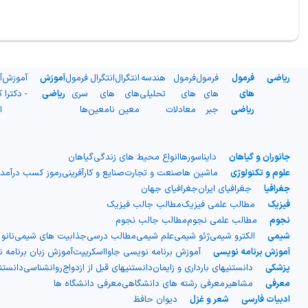
ریاضی
فرمول
فرمول
فرمول
هندسه
انتگرال
انتگرال
فرمول
آموزش
آموزش
آ
های
های
های
تحلیلی
های
های
سری
ریاضی
- دکترا
ک
ریاضی
جبر
معادلات
معین
نامعین
ها
ا
جانوران و گیاهان
دایناسورها
انواع محیط های زندگی
گیاهان
علوم و تکنولوژی
ماشین ها
صنعت و تجارت
صنایع و کارآفرینی
رموز کسب درآمد
جغرافیا
جغرافیای ایران
جغرافیای جهان
فیزیک
مطالب علمی فیزیک
مطالب جالب فیزیک
نجوم
مطالب علمی نجوم
مطالب جالب نجوم
شیمی
الکترو شیمی
ژئو شیمی
علم شیمی
مطالب درسی
جذابیت های شیمی
نانو
آموزش برنامه نویسی
آموزش برنامه نویسی جاوااسکریپت
آموزش زبان برنامه 
پزشکی
دانستنیهای بارداری و زایمان
دانستنیهای قبل از ازدواج
روانشناسی
دانست
معرفی
مشاهیر
معرفی رشته های دانشگاهی
معرفی دانشگاه ها
ادبیات فارسی
شعر و غزل
دیوان حافظ