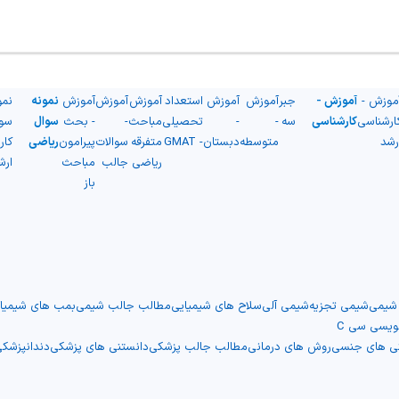
موزش -
آموزش -
جبر
آموزش
آموزش
استعداد
آموزش
آموزش
آموزش
نمونه
نمو
ارشناسی
کارشناسی
سه
-
-
تحصیلی
مباحث
-
- بحث
سوال
سو
رشد
متوسطه
دبستان
- GMAT
متفرقه
سوالات
پیرامون
ریاضی
کار
ریاضی
جالب
مباحث
ارش
باز
 شیمی
شیمی تجزیه
شیمی آلی
سلاح های شیمیایی
مطالب جالب شیمی
بمب های شیمیا
نویسی سی C
نی های جنسی
روش های درمانی
مطالب جالب پزشکی
دانستنی های پزشکی
دندانپزشک