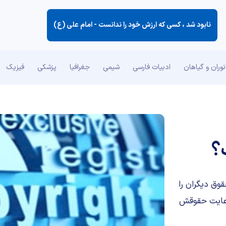
نابود شد ، كسی كه ارزش خود را ندانست -
امام علی (ع)
وران و گیاهان
ادبیات فارسی
شیمی
جغرافیا
پزشکی
فیزیک
؟
قوق دیگران را
 رعایت حقوقش