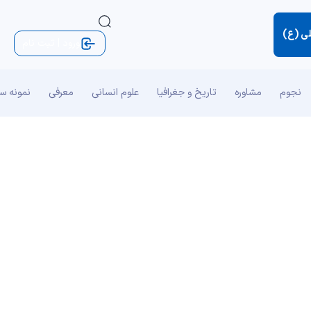
لی (ع)
ورود | ثبت نام
نجوم
مشاوره
تاریخ و جغرافیا
علوم انسانی
معرفی
نمونه س