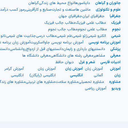
جانوران و گیاهان
دایناسورها
انواع محیط های زندگی
گیاهان
علوم و تکنولوژی
ماشین ها
صنعت و تجارت
صنایع و کارآفرینی
رموز کسب درآمد
جغرافیا
جغرافیای ایران
جغرافیای جهان
فیزیک
مطالب علمی فیزیک
مطالب جالب فیزیک
نجوم
مطالب علمی نجوم
مطالب جالب نجوم
شیمی
الکترو شیمی
ژئو شیمی
علم شیمی
مطالب درسی
جذابیت های شیمی
نانو
آموزش برنامه نویسی
آموزش برنامه نویسی جاوااسکریپت
آموزش زبان برنامه 
پزشکی
دانستنیهای بارداری و زایمان
دانستنیهای قبل از ازدواج
روانشناسی
دانست
معرفی
مشاهیر
معرفی رشته های دانشگاهی
معرفی دانشگاه ها
ادبیات فارسی
شعر و غزل
دیوان حافظ
آموزش
آموزش زبان
آموزش زبان
آموزش زبان
آموزش گرامر
ج
زبان
آلمانی
انگلیسی
انگلیسی (رایگان)
انگلیسی
ا
مشاوره
مشاوره تحصیلی
مشاوره سلامت
مشاوره های تربیتی
مشاوره های زند
ویدیو
آموزش ریاضی