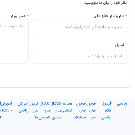
نظر خود را برای ما بنویسید
*
نام و نام خانوادگی
*
متن پیام
*
ایمیل
ریاضی
فرمول
فرمول
فرمول
هندسه
انتگرال
انتگرال
فرمول
آموزش
آموزش
آ
های
های
های
تحلیلی
های
های
سری
ریاضی
- دکترا
ک
ریاضی
جبر
معادلات
معین
نامعین
ها
ا