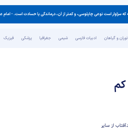
ه سزاوار است نوعی چاپلوسی، و كمتر از آن،‌ درماندگی یا حسادت است. -
امام ع
وران و گیاهان
ادبیات فارسی
شیمی
جغرافیا
پزشکی
فیزیک
کم
فتاب از سایر