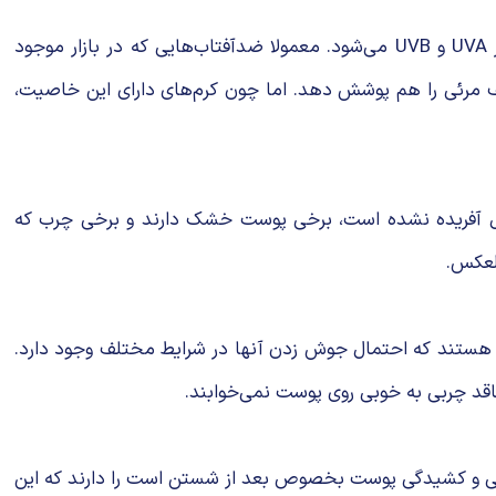
وی افزود: مسئله دیگر خاصیت اصلی ضدآفتاب‌ها یعنی پوشش کافی در مقابل UV یا همان اشعه نور خورشید است که شامل نور UVA و UVB می‌شود. معمولا ضدآفتاب‌هایی که در بازار موجود
که بتواند طیف مرئی را هم پوشش دهد. اما چون کرم‌های دارای این خاصیت،
ل آفریده نشده است، برخی پوست خشک دارند و برخی چرب که
العکس.
 هستند که احتمال جوش زدن آنها در شرایط مختلف وجود دارد.
قد چربی به خوبی روی پوست نمی‌خوابند.
Dermatit Seborreic یا همان پوسته شدن یا احساس خشکی و کشیدگی پوست بخصوص بعد از شستن است را دارند که این