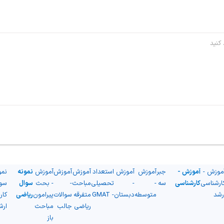
موزش -
آموزش -
جبر
آموزش
آموزش
استعداد
آموزش
آموزش
آموزش
نمونه
نمو
ارشناسی
کارشناسی
سه
-
-
تحصیلی
مباحث
-
- بحث
سوال
سو
رشد
متوسطه
دبستان
- GMAT
متفرقه
سوالات
پیرامون
ریاضی
کار
ریاضی
جالب
مباحث
ارش
باز