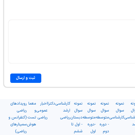
ثبت و ارسال
نه
نمونه
نمونه
نمونه
نمونه
کارشناسی
دکترا
اخبار
معما
رویدادهای
ال
سوال
سوال
سوال
سوال
ارشد
عمومی
و
ریاضی
شناسی
کارشناسی
متوسطه
متوسطه
دبستان
ریاضی
ریاضی
تست
(کنفرانس و
د
- دوره
-دوره
- اول تا
هوش
سمینارهای
دوم
اول
ششم
ریاضی)