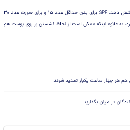
صدیق‌ها درباره SPF کرم‌های ضدآفتاب توضیح داد: SPF معیار و مقداری است که می‌تواند اثر نامطلوب آفتاب را بر روی پوست پوشش دهد. SPF برای بدن حداقل عدد 15 و برای صورت عدد 30
نی میانSPF 100 و 30 وجود ندارند. در واقع می‌توان گفت SPF بالا مزیت زیادی ندارد، به علاوه اینکه ممکن است از لحاظ نشستن بر روی پوست هم
 هم هر چهار ساعت یکبار تمدید شوند.
ندگان در میان بگذارید.