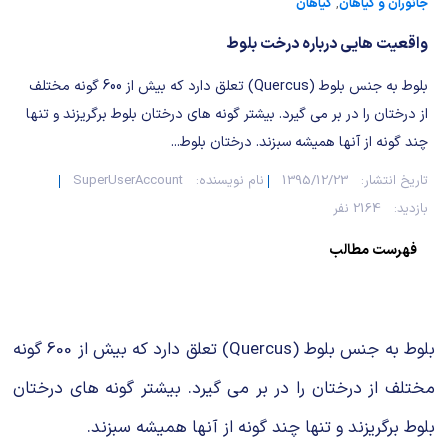
شیمی آلی
دندانپزشکی
رویدادهای ریاضی (کنفرانس و سمینارهای ریاضی)
جانوران و گیاهان
,
گیاهان
واقعیت هایی درباره درخت بلوط
روانپزشکی
صلاح های شیمیایی
بلوط به جنس بلوط (Quercus) تعلق دارد که بیش از 600 گونه مختلف
طب سنتی
مطالب جالب شیمی
از درختان را در بر می گیرد. بیشتر گونه های درختان بلوط برگریزند و تنها
چند گونه از آنها همیشه سبزند. درختان بلوط...
گیاهان دارویی
بمب های شیمیایی
تاریخ انتشار:
1395/12/23
نام نویسنده:
SuperUserAccount
شیمی عمومی
بازدید:
2164 نفر
فهرست مطالب
شیمی سبز
بلوط به جنس بلوط (Quercus) تعلق دارد که بیش از 600 گونه
مختلف از درختان را در بر می گیرد. بیشتر گونه های درختان
بلوط برگریزند و تنها چند گونه از آنها همیشه سبزند.