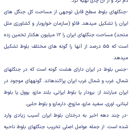
دم کرد و از آن چای تهیه کرد.
-جنگل‎های بلوط سطح قابل توجهی از مساحت کل جنگل های
ایران را تشکیل می‎دهد. فائو (سازمان خواروبار و کشاورزی ملل
متحد) مساحت جنگل‎های ایران را 12 میلیون هکتار تخمین زده
است که 55 درصد از آنها را گونه‎ های مختلف بلوط تشکیل
می‎دهد.
-جنس بلوط در ایران دارای هشت گونه است که در جنگل‎های
شمال، غرب و شمال غرب ایران پراکنده‎اند. گونه‎های موجود در
ایران عبارتند از: برودار یا بلوط ایرانی، بلند مازو، یوول یا بلوط
لبنانی، اوری، سفید مازو، مازوج، دارمازو و بلوط حلبی.
-در چند دهه اخیر به درختان بلوط ایران آسیب زیادی وارد
شده است. از جمله عوامل اصلی تخریب جنگل‎های بلوط ناحیه