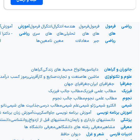
ریاضی
فرمول
فرمول
فرمول
هندسه
انتگرال
انتگرال
فرمول
آموزش
آموزش
آ
های
های
های
تحلیلی
های
های
سری
ریاضی
- دکترا
ک
ریاضی
جبر
معادلات
معین
نامعین
ها
ا
جانوران و گیاهان
دایناسورها
انواع محیط های زندگی
گیاهان
علوم و تکنولوژی
ماشین ها
صنعت و تجارت
صنایع و کارآفرینی
رموز کسب درآمد
جغرافیا
جغرافیای ایران
جغرافیای جهان
فیزیک
مطالب علمی فیزیک
مطالب جالب فیزیک
نجوم
مطالب علمی نجوم
مطالب جالب نجوم
شیمی
الکترو شیمی
ژئو شیمی
علم شیمی
مطالب درسی
جذابیت های شیمی
نانو
آموزش برنامه نویسی
آموزش برنامه نویسی جاوااسکریپت
آموزش زبان برنامه 
پزشکی
دانستنیهای بارداری و زایمان
دانستنیهای قبل از ازدواج
روانشناسی
دانست
معرفی
مشاهیر
معرفی رشته های دانشگاهی
معرفی دانشگاه ها
ادبیات فارسی
شعر و غزل
دیوان حافظ