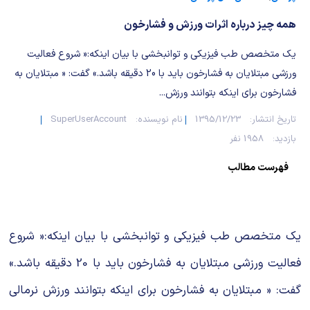
شیمی آلی
دندانپزشکی
رویدادهای ریاضی (کنفرانس و سمینارهای ریاضی)
همه چیز درباره اثرات ورزش و فشارخون
روانپزشکی
صلاح های شیمیایی
یک متخصص طب فیزیکی و توانبخشی با بیان اینکه:« شروع فعالیت
طب سنتی
مطالب جالب شیمی
ورزشی مبتلایان به فشارخون باید با 20 دقیقه باشد.» گفت: « مبتلایان به
فشارخون برای اینکه بتوانند ورزش...
گیاهان دارویی
بمب های شیمیایی
تاریخ انتشار:
1395/12/23
نام نویسنده:
SuperUserAccount
بازدید:
1958 نفر
شیمی عمومی
فهرست مطالب
شیمی سبز
یک متخصص طب فیزیکی و توانبخشی با بیان اینکه:« شروع
فعالیت ورزشی مبتلایان به فشارخون باید با 20 دقیقه باشد.»
گفت: « مبتلایان به فشارخون برای اینکه بتوانند ورزش نرمالی