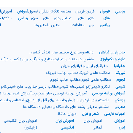
ریاضی
فرمول
فرمول
فرمول
هندسه
انتگرال
انتگرال
فرمول
آموزش
آموزش
آ
های
های
های
تحلیلی
های
های
سری
ریاضی
- دکترا
ک
ریاضی
جبر
معادلات
معین
نامعین
ها
ا
جانوران و گیاهان
دایناسورها
انواع محیط های زندگی
گیاهان
علوم و تکنولوژی
ماشین ها
صنعت و تجارت
صنایع و کارآفرینی
رموز کسب درآمد
جغرافیا
جغرافیای ایران
جغرافیای جهان
فیزیک
مطالب علمی فیزیک
مطالب جالب فیزیک
نجوم
مطالب علمی نجوم
مطالب جالب نجوم
شیمی
الکترو شیمی
ژئو شیمی
علم شیمی
مطالب درسی
جذابیت های شیمی
نانو
آموزش برنامه نویسی
آموزش برنامه نویسی جاوااسکریپت
آموزش زبان برنامه 
پزشکی
دانستنیهای بارداری و زایمان
دانستنیهای قبل از ازدواج
روانشناسی
دانست
معرفی
مشاهیر
معرفی رشته های دانشگاهی
معرفی دانشگاه ها
ادبیات فارسی
شعر و غزل
دیوان حافظ
آموزش
آموزش زبان
آموزش زبان
آموزش زبان انگلیسی
زبان
آلمانی
انگلیسی
(رایگان)