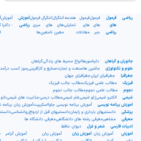
ریاضی
فرمول
فرمول
فرمول
هندسه
انتگرال
انتگرال
فرمول
آموزش
آموزش
آ
های
های
های
تحلیلی
های
های
سری
ریاضی
- دکترا
ک
ریاضی
جبر
معادلات
معین
نامعین
ها
ا
جانوران و گیاهان
دایناسورها
انواع محیط های زندگی
گیاهان
علوم و تکنولوژی
ماشین ها
صنعت و تجارت
صنایع و کارآفرینی
رموز کسب درآمد
جغرافیا
جغرافیای ایران
جغرافیای جهان
فیزیک
مطالب علمی فیزیک
مطالب جالب فیزیک
نجوم
مطالب علمی نجوم
مطالب جالب نجوم
شیمی
الکترو شیمی
ژئو شیمی
علم شیمی
مطالب درسی
جذابیت های شیمی
نانو
آموزش برنامه نویسی
آموزش برنامه نویسی جاوااسکریپت
آموزش زبان برنامه 
پزشکی
دانستنیهای بارداری و زایمان
دانستنیهای قبل از ازدواج
روانشناسی
دانست
معرفی
مشاهیر
معرفی رشته های دانشگاهی
معرفی دانشگاه ها
ادبیات فارسی
شعر و غزل
دیوان حافظ
آموزش
آموزش زبان
آموزش زبان
آموزش زبان
آموزش گرامر
ج