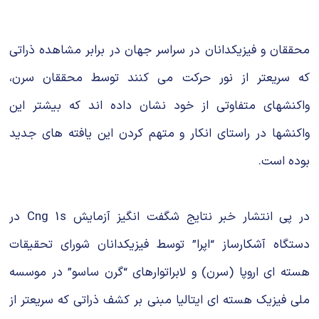
شیمی آلی
دندانپزشکی
رویدادهای ریاضی (کنفرانس و سمینارهای ریاضی)
روانپزشکی
صلاح های شیمیایی
محققان و فیزیکدانان در سراسر جهان در برابر مشاهده ذراتی
طب سنتی
مطالب جالب شیمی
که سریعتر از نور حرکت می کنند توسط محققان سرن،
واکنشهای متفاوتی از خود نشان داده اند که بیشتر این
گیاهان دارویی
بمب های شیمیایی
واکنشها در راستای انکار و متهم کردن این یافته های جدید
شیمی عمومی
بوده است.
شیمی سبز
در پی انتشار خبر نتایج شگفت انگیز آزمایش Cng 1s در
دستگاه آشکارساز “اپرا” توسط فیزیکدانان شورای تحقیقات
هسته ای اروپا (سرن) و لابراتوارهای “گرن ساسو” در موسسه
ملی فیزیک هسته ای ایتالیا مبنی بر کشف ذراتی که سریعتر از