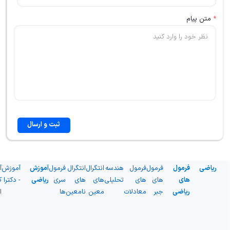
*
متن پیام
ثبت و ارسال
ریاضی
فرمول
فرمول
فرمول
هندسه
انتگرال
انتگرال
فرمول
آموزش
آموزش
آ
های
های
های
تحلیلی
های
های
سری
ریاضی
- دکترا
ک
ریاضی
جبر
معادلات
معین
نامعین
ها
ا