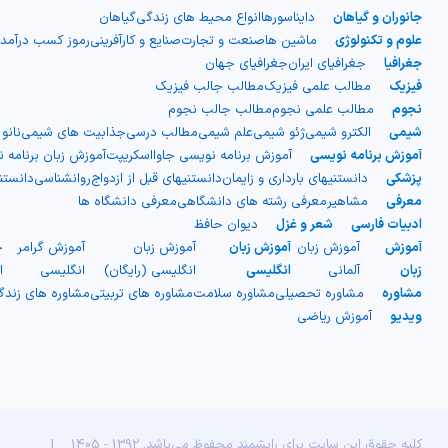
جانوران و گیاهان
دایناسورها
انواع محیط های زندگی
گیاهان
علوم و تکنولوژی
ماشین ها
صنعت و تجارت
صنایع و کارآفرینی
رموز کسب درآمد
جغرافیا
جغرافیای ایران
جغرافیای جهان
فیزیک
مطالب علمی فیزیک
مطالب جالب فیزیک
نجوم
مطالب علمی نجوم
مطالب جالب نجوم
شیمی
الکترو شیمی
ژئو شیمی
علم شیمی
مطالب درسی
جذابیت های شیمی
نانو
آموزش برنامه نویسی
آموزش برنامه نویسی جاوااسکریپت
آموزش زبان برنامه 
پزشکی
دانستنیهای بارداری و زایمان
دانستنیهای قبل از ازدواج
روانشناسی
دانست
معرفی
مشاهیر
معرفی رشته های دانشگاهی
معرفی دانشگاه ها
ادبیات فارسی
شعر و غزل
دیوان حافظ
آموزش
آموزش زبان
آموزش زبان
آموزش زبان
آموزش گرامر
ج
زبان
آلمانی
انگلیسی
انگلیسی (رایگان)
انگلیسی
ا
مشاوره
مشاوره تحصیلی
مشاوره سلامت
مشاوره های تربیتی
مشاوره های زند
ویدیو
آموزش ریاضی
کلیه حقوق این سایت برای رایشمند محفوظ می‌باشد. 1392 - 1405
|