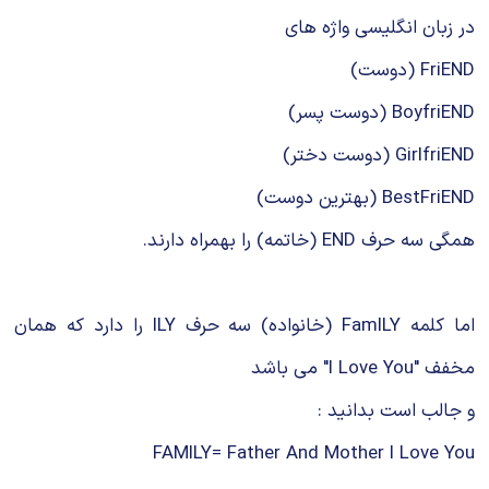
شیمی آلی
دندانپزشکی
رویدادهای ریاضی (کنفرانس و سمینارهای ریاضی)
در زبان انگلیسی واژه های
روانپزشکی
صلاح های شیمیایی
FriEND (دوست)
BoyfriEND (دوست پسر)
طب سنتی
مطالب جالب شیمی
GirlfriEND (دوست دختر)
گیاهان دارویی
بمب های شیمیایی
BestFriEND (بهترین دوست)
شیمی عمومی
همگی سه حرف END (خاتمه) را بهمراه دارند.
شیمی سبز
اما کلمه FamILY (خانواده) سه حرف ILY را دارد که همان
مخفف "I Love You" می باشد
و جالب است بدانید :
FAMILY= Father And Mother I Love You