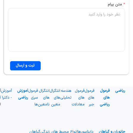
*
متن پیام
ثبت و ارسال
ریاضی
فرمول
فرمول
فرمول
هندسه
انتگرال
انتگرال
فرمول
آموزش
آموزش
آ
های
های
های
تحلیلی
های
های
سری
ریاضی
- دکترا
ک
ریاضی
جبر
معادلات
معین
نامعین
ها
ا
جانوران و گیاهان
دایناسورها
انواع محیط های زندگی
گیاهان