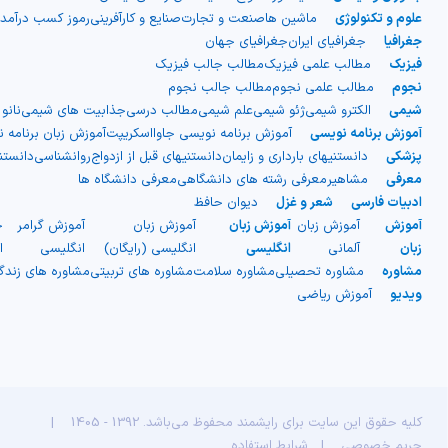
علوم و تکنولوژی
ماشین ها
صنعت و تجارت
صنایع و کارآفرینی
رموز کسب درآمد
جغرافیا
جغرافیای ایران
جغرافیای جهان
فیزیک
مطالب علمی فیزیک
مطالب جالب فیزیک
نجوم
مطالب علمی نجوم
مطالب جالب نجوم
شیمی
الکترو شیمی
ژئو شیمی
علم شیمی
مطالب درسی
جذابیت های شیمی
نانو
آموزش برنامه نویسی
آموزش برنامه نویسی جاوااسکریپت
آموزش زبان برنامه 
پزشکی
دانستنیهای بارداری و زایمان
دانستنیهای قبل از ازدواج
روانشناسی
دانست
معرفی
مشاهیر
معرفی رشته های دانشگاهی
معرفی دانشگاه ها
ادبیات فارسی
شعر و غزل
دیوان حافظ
آموزش
آموزش زبان
آموزش زبان
آموزش زبان
آموزش گرامر
ج
زبان
آلمانی
انگلیسی
انگلیسی (رایگان)
انگلیسی
ا
مشاوره
مشاوره تحصیلی
مشاوره سلامت
مشاوره های تربیتی
مشاوره های زند
ویدیو
آموزش ریاضی
کلیه حقوق این سایت برای رایشمند محفوظ می‌باشد. 1392 - 1405
|
حریم خصوصی
|
شرایط استفاده