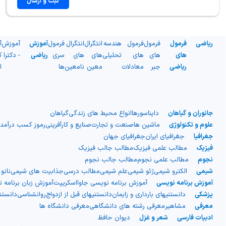
ثبت و ارسال
ریاضی
فرمول
فرمول
فرمول
هندسه
انتگرال
انتگرال
فرمول
آموزش
آموزش
آ
های
های
های
تحلیلی
های
های
سری
ریاضی
- دکترا
ک
ریاضی
جبر
معادلات
معین
نامعین
ها
ا
جانوران و گیاهان
دایناسورها
انواع محیط های زندگی
گیاهان
علوم و تکنولوژی
ماشین ها
صنعت و تجارت
صنایع و کارآفرینی
رموز کسب درآمد
جغرافیا
جغرافیای ایران
جغرافیای جهان
فیزیک
مطالب علمی فیزیک
مطالب جالب فیزیک
نجوم
مطالب علمی نجوم
مطالب جالب نجوم
شیمی
الکترو شیمی
ژئو شیمی
علم شیمی
مطالب درسی
جذابیت های شیمی
نانو
آموزش برنامه نویسی
آموزش برنامه نویسی جاوااسکریپت
آموزش زبان برنامه 
پزشکی
دانستنیهای بارداری و زایمان
دانستنیهای قبل از ازدواج
روانشناسی
دانست
معرفی
مشاهیر
معرفی رشته های دانشگاهی
معرفی دانشگاه ها
ادبیات فارسی
شعر و غزل
دیوان حافظ