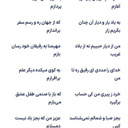
شیمی آلی
دندانپزشکی
رویدادهای ریاضی (کنفرانس و سمینارهای ریاضی)
آغازم
پردازم
روانپزشکی
صلاح های شیمیایی
به یاد یار و دیار آن چنان
که از جهان ره و رسم سفر
طب سنتی
مطالب جالب شیمی
بگریم زار
براندازم
گیاهان دارویی
بمب های شیمیایی
من از دیار حبیبم نه از بلاد
مهیمنا به رفیقان خود رسان
غریب
بازم
شیمی عمومی
خدای را مددی ای رفیق ره تا
به کوی میکده دیگر علم
شیمی سبز
من
برافرازم
خرد ز پیری من کی حساب
که باز با صنمی طفل عشق
برگیرد
می‌بازم
بجز صبا و شمالم نمی‌شناسد
عزیز من که بجز باد نیست
کس
دمسازم