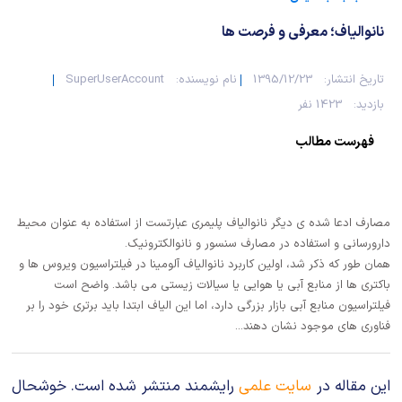
شیمی آلی
دندانپزشکی
رویدادهای ریاضی (کنفرانس و سمینارهای ریاضی)
نانوالیاف؛ معرفی و فرصت ها
روانپزشکی
صلاح های شیمیایی
تاریخ انتشار:
1395/12/23
نام نویسنده:
SuperUserAccount
طب سنتی
مطالب جالب شیمی
بازدید:
1423 نفر
گیاهان دارویی
بمب های شیمیایی
فهرست مطالب
شیمی عمومی
مصارف ادعا شده ی دیگر نانوالیاف پلیمری عبارتست از استفاده به عنوان محیط
شیمی سبز
دارورسانی و استفاده در مصارف سنسور و نانوالکترونیک.
همان طور که ذکر شد، اولین کاربرد نانوالیاف آلومینا در فیلتراسیون ویروس ها و
باکتری ها از منابع آبی یا هوایی یا سیالات زیستی می باشد. واضح است
فیلتراسیون منابع آبی بازار بزرگی دارد، اما این الیاف ابتدا باید برتری خود را بر
فناوری های موجود نشان دهند...
این مقاله در
سایت علمی
رایشمند منتشر شده است. خوشحال