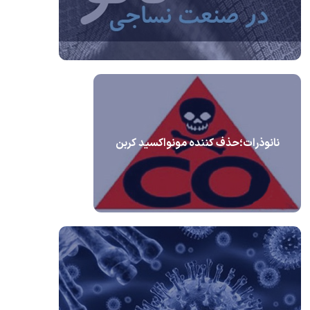
نانوذرات؛حذف کننده مونواکسید کربن