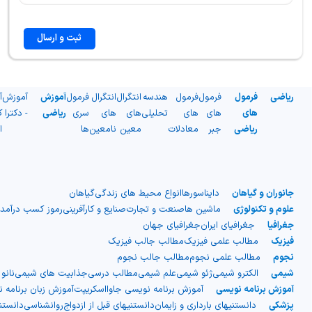
ثبت و ارسال
ریاضی
فرمول
فرمول
فرمول
هندسه
انتگرال
انتگرال
فرمول
آموزش
آموزش
آ
های
های
های
تحلیلی
های
های
سری
ریاضی
- دکترا
ک
ریاضی
جبر
معادلات
معین
نامعین
ها
ا
جانوران و گیاهان
دایناسورها
انواع محیط های زندگی
گیاهان
علوم و تکنولوژی
ماشین ها
صنعت و تجارت
صنایع و کارآفرینی
رموز کسب درآمد
جغرافیا
جغرافیای ایران
جغرافیای جهان
فیزیک
مطالب علمی فیزیک
مطالب جالب فیزیک
نجوم
مطالب علمی نجوم
مطالب جالب نجوم
شیمی
الکترو شیمی
ژئو شیمی
علم شیمی
مطالب درسی
جذابیت های شیمی
نانو
آموزش برنامه نویسی
آموزش برنامه نویسی جاوااسکریپت
آموزش زبان برنامه 
پزشکی
دانستنیهای بارداری و زایمان
دانستنیهای قبل از ازدواج
روانشناسی
دانست